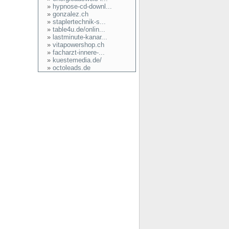
»
hypnose-cd-downl...
»
gonzalez.ch
»
staplertechnik-s...
»
table4u.de/onlin...
»
lastminute-kanar...
»
vitapowershop.ch
»
facharzt-innere-...
»
kuestemedia.de/
»
octoleads.de