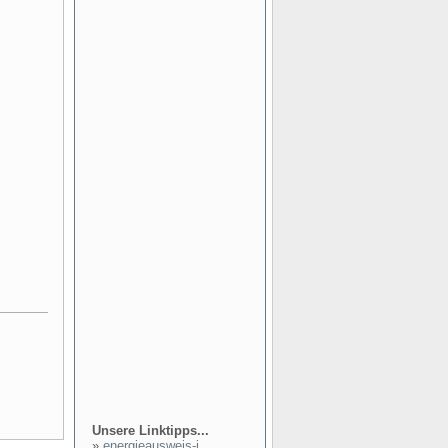
Unsere Linktipps...
»
energieausweis-i...