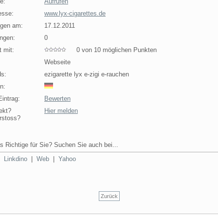
e:
Aufrufen
esse:
www.lyx-cigarettes.de
agen am:
17.12.2011
ngen:
0
 mit:
0 von 10 möglichen Punkten
Webseite
s:
ezigarette lyx e-zigi e-rauchen
n:
intrag:
Bewerten
ekt?
Hier melden
rstoss?
s Richtige für Sie? Suchen Sie auch bei...
|
Linkdino
|
Web
|
Yahoo
Zurück