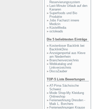
Reservierungssystem
»
Last-Minute Urlaub auf den
Kanaren
»
Superfoods und Bio
Produkte
»
Jobs Facharzt innere
Medizin
»
KüsteMedia
»
octoleads
Die 5 beliebtesten Einträge
»
Kostenloser Backlink bei
BacklinkDino
»
Anzeigenportal aus Kleve
am Niederrhein
»
Branchenverzeichnis
»
Webkatalog und
Linkverzeichnis
»
DiscoZauber
TOP-5 Liste Bewertungen
»
AT-Pirna Sächsische
Schweiz
»
Mode Shop-My Kleidung
Onlineshop
»
Ferienwohnung Dresden -
Maik L. Borchers
»
Ferienwohnungen Krause