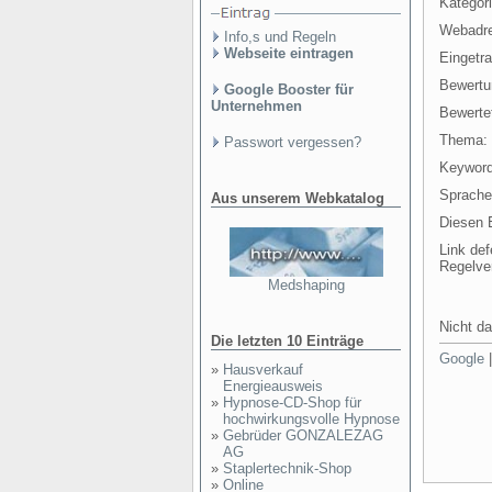
Kategori
Webadr
Info,s und Regeln
Webseite eintragen
Eingetr
Bewertu
Google Booster für
Unternehmen
Bewertet
Thema:
Passwort vergessen?
Keyword
Sprache
Aus unserem Webkatalog
Diesen E
Link def
Regelve
Medshaping
Nicht da
Die letzten 10 Einträge
Google
»
Hausverkauf
Energieausweis
»
Hypnose-CD-Shop für
hochwirkungsvolle Hypnose
»
Gebrüder GONZALEZAG
AG
»
Staplertechnik-Shop
»
Online