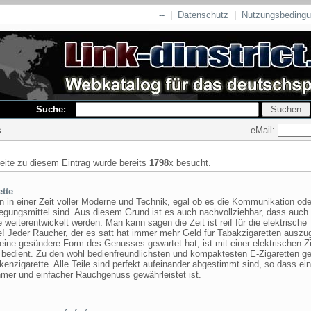
--
|
Datenschutz
|
Nutzungsbeding
Suche:
eMail:
...
seite zu diesem Eintrag wurde bereits
1798
x besucht.
ette
n in einer Zeit voller Moderne und Technik, egal ob es die Kommunikation od
egungsmittel sind. Aus diesem Grund ist es auch nachvollziehbar, dass auch
 weiterentwickelt werden. Man kann sagen die Zeit ist reif für die elektrische
e! Jeder Raucher, der es satt hat immer mehr Geld für Tabakzigaretten ausz
eine gesündere Form des Genusses gewartet hat, ist mit einer elektrischen Zi
bedient. Zu den wohl bedienfreundlichsten und kompaktesten E-Zigaretten ge
enzigarette. Alle Teile sind perfekt aufeinander abgestimmt sind, so dass ein
mer und einfacher Rauchgenuss gewährleistet ist.