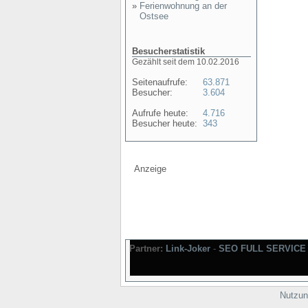
»
Ferienwohnung an der
Ostsee
Besucherstatistik
Gezählt seit dem 10.02.2016
Seitenaufrufe:
63.871
Besucher:
3.604
Aufrufe heute:
4.716
Besucher heute:
343
Anzeige
Partner:
Link-Joker
-
SEO FULL SERVICE
Nutzun