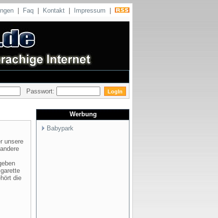
ungen
|
Faq
|
Kontakt
|
Impressum
|
Passwort:
Werbung
Babypark
er unsere
 andere
ugeben
garette
hört die