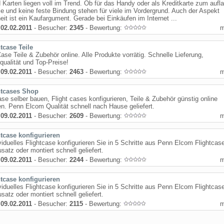
 Karten liegen voll im Trend. Ob für das Handy oder als Kreditkarte zum aufl
le und keine feste Bindung stehen für viele im Vordergrund. Auch der Aspekt
eit ist ein Kaufargument. Gerade bei Einkäufen im Internet ...
:
02.02.2011
- Besucher:
2345
- Bewertung:
tcase Teile
Case Teile & Zubehör online. Alle Produkte vorrätig. Schnelle Lieferung,
ualität und Top-Preise!
:
09.02.2011
- Besucher:
2463
- Bewertung:
htcases Shop
ase selber bauen, Flight cases konfigurieren, Teile & Zubehör günstig online
en. Penn Elcom Qualität schnell nach Hause geliefert.
:
09.02.2011
- Besucher:
2609
- Bewertung:
htcase konfigurieren
ividuelles Flightcase konfigurieren Sie in 5 Schritte aus Penn Elcom Flightcase
satz oder montiert schnell geliefert.
:
09.02.2011
- Besucher:
2244
- Bewertung:
htcase konfigurieren
ividuelles Flightcase konfigurieren Sie in 5 Schritte aus Penn Elcom Flightcase
satz oder montiert schnell geliefert.
:
09.02.2011
- Besucher:
2115
- Bewertung: