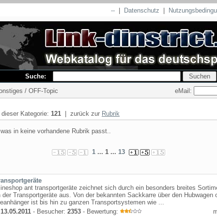
--
|
Datenschutz
|
Nutzungsbeding
Suche:
eMail:
Sonstiges / OFF-Topic
n dieser Kategorie:
121
| zurück zur
Rubrik
 was in keine vorhandene Rubrik passt..
1
... 1 ...
13
ransportgeräte
ineshop ant transportgeräte zeichnet sich durch ein besonders breites Sortim
h der Transportgeräte aus. Von der bekannten Sackkarre über den Hubwagen 
ieanhänger ist bis hin zu ganzen Transportsystemen wie ...
:
13.05.2011
- Besucher:
2353
- Bewertung: