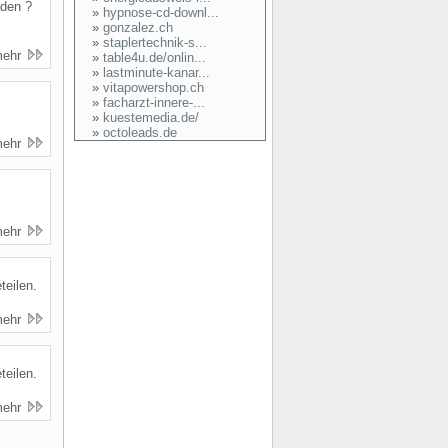
aden ?
»
hypnose-cd-downl...
»
gonzalez.ch
»
staplertechnik-s...
mehr
»
table4u.de/onlin...
»
lastminute-kanar...
»
vitapowershop.ch
»
facharzt-innere-...
»
kuestemedia.de/
»
octoleads.de
mehr
mehr
teilen.
mehr
teilen.
mehr