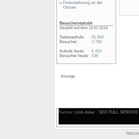
»
Ferienwohnung an der
Ostsee
Besucherstatistik
Gezählt seit dem 10.02.2016
Seitenaufrufe:
65.569
Besucher:
3.799
Aufrufe heute:
6.414
Besucher heute:
538
Anzeige
Partner:
Link-Joker
-
SEO FULL SERVICE
Nutzun