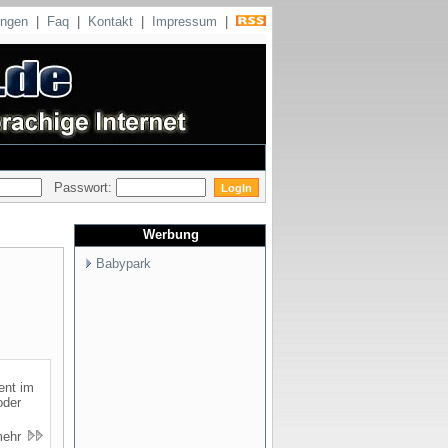
ungen
|
Faq
|
Kontakt
|
Impressum
|
Passwort:
Werbung
Babypark
ent im
oder
mehr