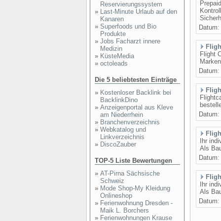
Prepaid
Reservierungssystem
Kontrol
»
Last-Minute Urlaub auf den
Sicherh
Kanaren
»
Superfoods und Bio
Datum
Produkte
»
Jobs Facharzt innere
Fligh
Medizin
Flight 
»
KüsteMedia
Markenq
»
octoleads
Datum
Die 5 beliebtesten Einträge
Flig
»
Kostenloser Backlink bei
Flightc
BacklinkDino
bestell
»
Anzeigenportal aus Kleve
Datum
am Niederrhein
»
Branchenverzeichnis
»
Webkatalog und
Flig
Linkverzeichnis
Ihr ind
»
DiscoZauber
Als Bau
Datum
TOP-5 Liste Bewertungen
»
AT-Pirna Sächsische
Flig
Schweiz
Ihr ind
»
Mode Shop-My Kleidung
Als Bau
Onlineshop
Datum
»
Ferienwohnung Dresden -
Maik L. Borchers
»
Ferienwohnungen Krause