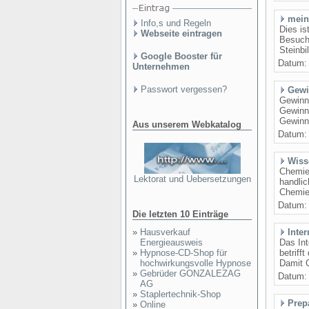
mein
Info,s und Regeln
Dies is
Webseite eintragen
Besuch
Steinbi
Google Booster für
Datum
Unternehmen
Passwort vergessen?
Gewi
Gewinns
Gewinn
Gewinns
Aus unserem Webkatalog
Datum
Wiss
Chemiet
Lektorat und Uebersetzungen
handlic
Chemiet
Datum
Die letzten 10 Einträge
»
Hausverkauf
Inte
Energieausweis
Das Int
»
Hypnose-CD-Shop für
betriff
hochwirkungsvolle Hypnose
Damit O
»
Gebrüder GONZALEZAG
Datum
AG
»
Staplertechnik-Shop
Prep
»
Online