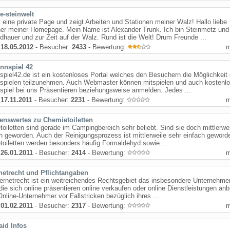
e-steinwelt
t eine private Page und zeigt Arbeiten und Stationen meiner Walz! Hallo liebe
er meiner Homepage. Mein Name ist Alexander Trunk. Ich bin Steinmetz und
ldhauer und zur Zeit auf der Walz. Rund ist die Welt! Drum Freunde ...
:
18.05.2012
- Besucher:
2433
- Bewertung:
nnspiel 42
piel42.de ist ein kostenloses Portal welches den Besuchern die Möglichkeit 
spielen teilzunehmen. Auch Webmaster können mitspielen und auch kostenlo
piel bei uns Präsentieren beziehungsweise anmelden. Jedes ...
:
17.11.2011
- Besucher:
2231
- Bewertung:
enswertes zu Chemietoiletten
oiletten sind gerade im Campingbereich sehr beliebt. Sind sie doch mittlerwe
h geworden. Auch der Reinigungsprozess ist mittlerweile sehr einfach geworde
oiletten werden besonders häufig Formaldehyd sowie ...
:
26.01.2011
- Besucher:
2414
- Bewertung:
rnetrecht und Pflichtangaben
ernetrecht ist ein weitreichendes Rechtsgebiet das insbesondere Unternehme
t die sich online präsentieren online verkaufen oder online Dienstleistungen anb
nline-Unternehmer vor Fallstricken bezüglich ihres ...
:
01.02.2011
- Besucher:
2317
- Bewertung:
aid Infos