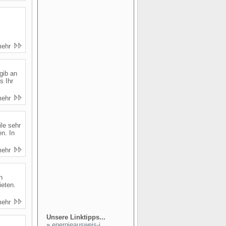
mehr
gib an
s Ihr
mehr
ile sehr
n. In
mehr
n
ieten.
mehr
Unsere Linktipps...
»
energieausweis-i...