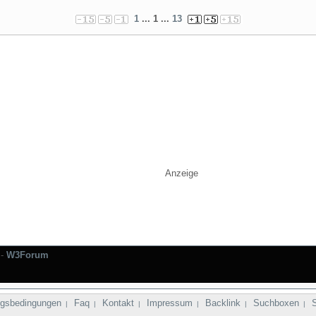
1
... 1 ...
13
Anzeige
-
W3Forum
gsbedingungen
Faq
Kontakt
Impressum
Backlink
Suchboxen
|
|
|
|
|
|