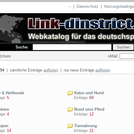
--
|
Datenschutz
|
Nutzungsbeding
Suche:
eMail:
tztiere
54
| sämtliche Einträge
auflisten
| nur neue Einträge
auflisten
e & Heilkunde
Katze und Hund
5
60
ge:
Einträge:
tiere
Rund ums Pferd
4
12
ge:
Einträge:
ppen
Tiernahrung
14
21
ge:
Einträge: