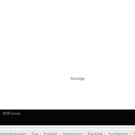
Anzeige
-
W3Forum
gsbedingungen
Faq
Kontakt
Impressum
Backlink
Suchboxen
|
|
|
|
|
|