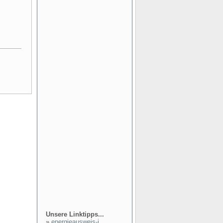
Unsere Linktipps...
»
energieausweis-i...