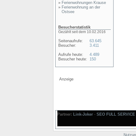
»
Ferienwohnungen Krause
»
Ferienwohnung an der
Ostsee
Besucherstatistik
Gezählt seit dem 10.02.2016
Seitenaufrufe:
63.645
Besucher:
3.411
Aufrufe heute:
4.489
Besucher heute:
150
Anzeige
Partner:
Link-Joker
-
SEO FULL SERVICE
Nutzun