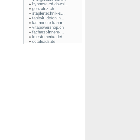
»
hypnose-cd-downl...
»
gonzalez.ch
»
staplertechnik-s...
»
table4u.de/onlin...
»
lastminute-kanar...
»
vitapowershop.ch
»
facharzt-innere-...
»
kuestemedia.de/
»
octoleads.de