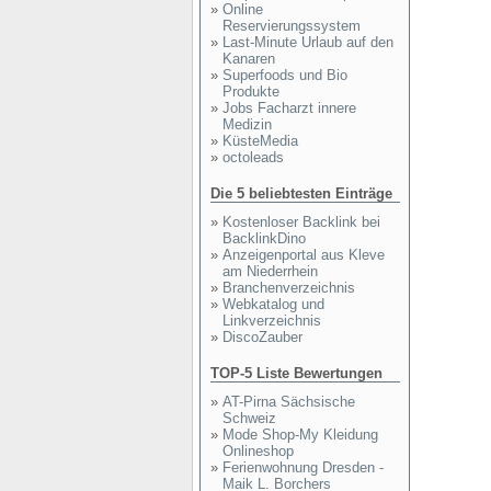
»
Online
Reservierungssystem
»
Last-Minute Urlaub auf den
Kanaren
»
Superfoods und Bio
Produkte
»
Jobs Facharzt innere
Medizin
»
KüsteMedia
»
octoleads
Die 5 beliebtesten Einträge
»
Kostenloser Backlink bei
BacklinkDino
»
Anzeigenportal aus Kleve
am Niederrhein
»
Branchenverzeichnis
»
Webkatalog und
Linkverzeichnis
»
DiscoZauber
TOP-5 Liste Bewertungen
»
AT-Pirna Sächsische
Schweiz
»
Mode Shop-My Kleidung
Onlineshop
»
Ferienwohnung Dresden -
Maik L. Borchers