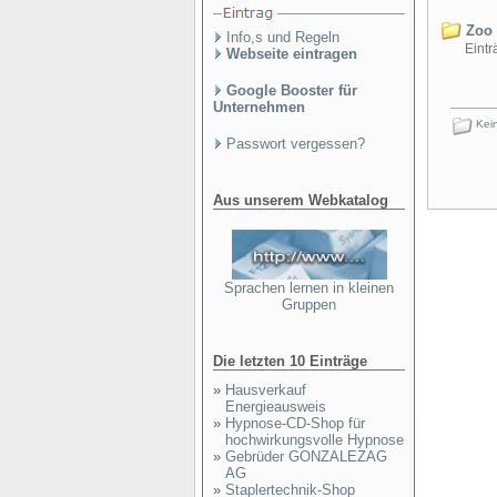
Zoo 
Info,s und Regeln
Einträ
Webseite eintragen
Google Booster für
Unternehmen
Kein
Passwort vergessen?
Aus unserem Webkatalog
Sprachen lernen in kleinen
Gruppen
Die letzten 10 Einträge
»
Hausverkauf
Energieausweis
»
Hypnose-CD-Shop für
hochwirkungsvolle Hypnose
»
Gebrüder GONZALEZAG
AG
»
Staplertechnik-Shop