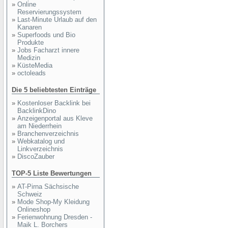
»
Online
Reservierungssystem
»
Last-Minute Urlaub auf den
Kanaren
»
Superfoods und Bio
Produkte
»
Jobs Facharzt innere
Medizin
»
KüsteMedia
»
octoleads
Die 5 beliebtesten Einträge
»
Kostenloser Backlink bei
BacklinkDino
»
Anzeigenportal aus Kleve
am Niederrhein
»
Branchenverzeichnis
»
Webkatalog und
Linkverzeichnis
»
DiscoZauber
TOP-5 Liste Bewertungen
»
AT-Pirna Sächsische
Schweiz
»
Mode Shop-My Kleidung
Onlineshop
»
Ferienwohnung Dresden -
Maik L. Borchers