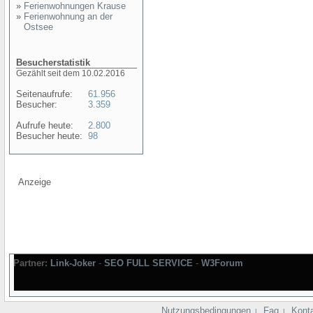
»
Ferienwohnungen Krause
»
Ferienwohnung an der
Ostsee
Besucherstatistik
Gezählt seit dem 10.02.2016
Seitenaufrufe:
61.956
Besucher:
3.359
Aufrufe heute:
2.800
Besucher heute:
98
Anzeige
Partner:
Link-Joker
-
SEO FULL SERVICE
-
W3Forum
Nutzungsbedingungen
Faq
Kont
|
|