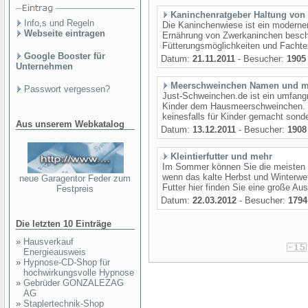
Kaninchenratgeber Haltung von
Info,s und Regeln
Die Kaninchenwiese ist ein moderner
Webseite eintragen
Ernährung von Zwerkaninchen beschä
Fütterungsmöglichkeiten und Fachtex
Google Booster für
Datum:
21.11.2011
- Besucher:
1905
Unternehmen
Meerschweinchen Namen und m
Passwort vergessen?
Just-Schweinchen.de ist ein umfangre
Kinder dem Hausmeerschweinchen. Do
keinesfalls für Kinder gemacht sonde
Aus unserem Webkatalog
Datum:
13.12.2011
- Besucher:
1908
Kleintierfutter und mehr
Im Sommer können Sie die meisten Kl
wenn das kalte Herbst und Winterwet
neue Garagentor Feder zum
Futter hier finden Sie eine große Ausw
Festpreis
Datum:
22.03.2012
- Besucher:
1794
Die letzten 10 Einträge
»
Hausverkauf
Energieausweis
»
Hypnose-CD-Shop für
hochwirkungsvolle Hypnose
»
Gebrüder GONZALEZAG
AG
»
Staplertechnik-Shop