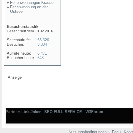
»
Ferienwohnungen Krause
»
Ferienwohnung an der
Ostsee
Besucherstatistik
Gezählt seit dem 10.02.2016
Seitenaufrufe:
65.626
Besucher:
3.804
Aufrufe heute:
6.471
Besucher heute:
543
Anzeige
Partner:
Link-Joker
-
SEO FULL SERVICE
-
W3Forum
Nutzungsbedingungen
Faq
Kont
|
|