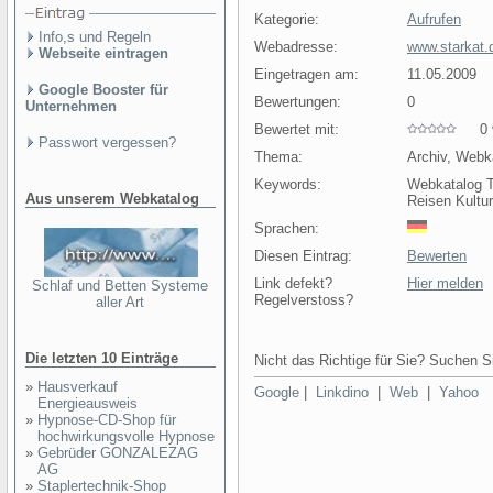
Kategorie:
Aufrufen
Info,s und Regeln
Webadresse:
www.starkat.
Webseite eintragen
Eingetragen am:
11.05.2009
Google Booster für
Bewertungen:
0
Unternehmen
Bewertet mit:
0 v
Passwort vergessen?
Thema:
Archiv, Webk
Keywords:
Webkatalog T
Aus unserem Webkatalog
Reisen Kultur
Sprachen:
Diesen Eintrag:
Bewerten
Link defekt?
Hier melden
Schlaf und Betten Systeme
Regelverstoss?
aller Art
Die letzten 10 Einträge
Nicht das Richtige für Sie? Suchen Si
»
Hausverkauf
Google
|
Linkdino
|
Web
|
Yahoo
Energieausweis
»
Hypnose-CD-Shop für
hochwirkungsvolle Hypnose
»
Gebrüder GONZALEZAG
AG
»
Staplertechnik-Shop