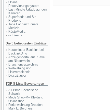
»
Online
Reservierungssystem
»
Last-Minute Urlaub auf den
Kanaren
»
Superfoods und Bio
Produkte
»
Jobs Facharzt innere
Medizin
»
KüsteMedia
»
octoleads
Die 5 beliebtesten Einträge
»
Kostenloser Backlink bei
BacklinkDino
»
Anzeigenportal aus Kleve
am Niederrhein
»
Branchenverzeichnis
»
Webkatalog und
Linkverzeichnis
»
DiscoZauber
TOP-5 Liste Bewertungen
»
AT-Pirna Sächsische
Schweiz
»
Mode Shop-My Kleidung
Onlineshop
»
Ferienwohnung Dresden -
Maik L. Borchers