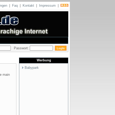
ungen
|
Faq
|
Kontakt
|
Impressum
|
Passwort:
Werbung
Babypark
he main