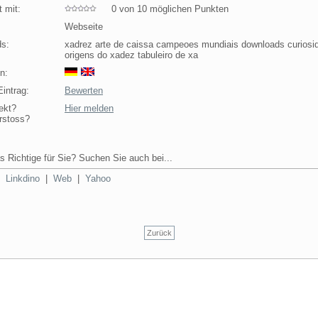
 mit:
0 von 10 möglichen Punkten
Webseite
s:
xadrez arte de caissa campeoes mundiais downloads curiosi
origens do xadez tabuleiro de xa
n:
intrag:
Bewerten
ekt?
Hier melden
rstoss?
s Richtige für Sie? Suchen Sie auch bei...
|
Linkdino
|
Web
|
Yahoo
Zurück