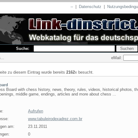
--
|
Datenschutz
|
Nutzungsbeding
Suche:
eMail:
...
seite zu diesem Eintrag wurde bereits
2162
x besucht.
oard
ss Board with chess history, news, theory, rules, videos, historical photos, t
enings, middle game, endings, articles and more about chess ...
e:
Aufrufen
esse:
www.tabuleirodexadrez.com.br
agen am:
23.11.2011
ngen:
0