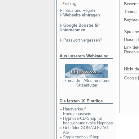
Bewertet
Info,s und Regeln
Thema:
Webseite eintragen
Keyword
Google Booster für
Unternehmen
Sprache
Diesen E
Passwort vergessen?
Link def
Regelve
Aus unserem Webkatalog
Nicht da
Google
tikama.de - Alles rund ums
Katzenfutter
Die letzten 10 Einträge
»
Hausverkauf
Energieausweis
»
Hypnose-CD-Shop für
hochwirkungsvolle Hypnose
»
Gebrüder GONZALEZAG
AG
»
Staplertechnik-Shop