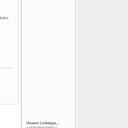
dades
Unsere Linktipps...
»
energieausweis-i...