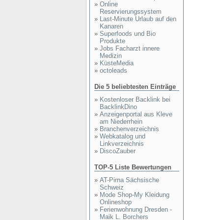
»
Online
Reservierungssystem
»
Last-Minute Urlaub auf den
Kanaren
»
Superfoods und Bio
Produkte
»
Jobs Facharzt innere
Medizin
»
KüsteMedia
»
octoleads
Die 5 beliebtesten Einträge
»
Kostenloser Backlink bei
BacklinkDino
»
Anzeigenportal aus Kleve
am Niederrhein
»
Branchenverzeichnis
»
Webkatalog und
Linkverzeichnis
»
DiscoZauber
TOP-5 Liste Bewertungen
»
AT-Pirna Sächsische
Schweiz
»
Mode Shop-My Kleidung
Onlineshop
»
Ferienwohnung Dresden -
Maik L. Borchers