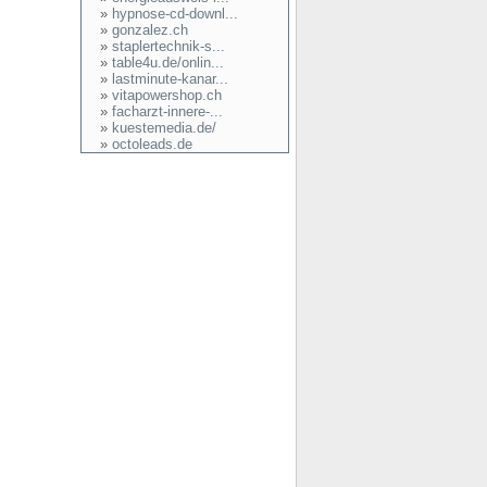
»
hypnose-cd-downl...
»
gonzalez.ch
»
staplertechnik-s...
»
table4u.de/onlin...
»
lastminute-kanar...
»
vitapowershop.ch
»
facharzt-innere-...
»
kuestemedia.de/
»
octoleads.de