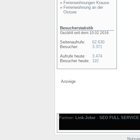
»
Ferienwohnungen Krause
»
Ferienwohnung an der
Ostsee
Besucherstatistik
Gezählt seit dem 10.02.2016
Seitenaufrufe:
62.630
Besucher:
3.371
Aufrufe heute:
3.474
Besucher heute:
110
Anzeige
Partner:
Link-Joker
-
SEO FULL SERVICE
Nutzun