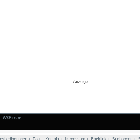
Anzeige
-
W3Forum
gsbedingungen
Faq
Kontakt
Impressum
Backlink
Suchboxen
|
|
|
|
|
|