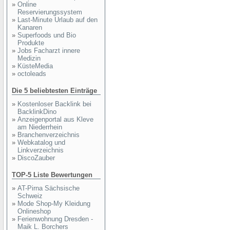
»
Online
Reservierungssystem
»
Last-Minute Urlaub auf den
Kanaren
»
Superfoods und Bio
Produkte
»
Jobs Facharzt innere
Medizin
»
KüsteMedia
»
octoleads
Die 5 beliebtesten Einträge
»
Kostenloser Backlink bei
BacklinkDino
»
Anzeigenportal aus Kleve
am Niederrhein
»
Branchenverzeichnis
»
Webkatalog und
Linkverzeichnis
»
DiscoZauber
TOP-5 Liste Bewertungen
»
AT-Pirna Sächsische
Schweiz
»
Mode Shop-My Kleidung
Onlineshop
»
Ferienwohnung Dresden -
Maik L. Borchers