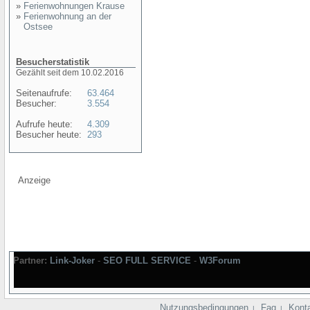
»
Ferienwohnungen Krause
»
Ferienwohnung an der
Ostsee
Besucherstatistik
Gezählt seit dem 10.02.2016
Seitenaufrufe:
63.464
Besucher:
3.554
Aufrufe heute:
4.309
Besucher heute:
293
Anzeige
Partner:
Link-Joker
-
SEO FULL SERVICE
-
W3Forum
Nutzungsbedingungen
Faq
Kont
|
|