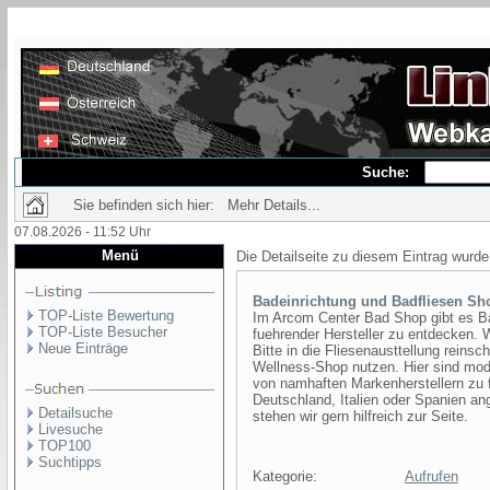
Suche:
Sie befinden sich hier: Mehr Details...
07.08.2026 - 11:52 Uhr
Menü
Die Detailseite zu diesem Eintrag wurde
Badeinrichtung und Badfliesen Sh
TOP-Liste Bewertung
Im Arcom Center Bad Shop gibt es 
TOP-Liste Besucher
fuehrender Hersteller zu entdecken. 
Neue Einträge
Bitte in die Fliesenausttellung rein
Wellness-Shop nutzen. Hier sind m
von namhaften Markenherstellern zu 
Deutschland, Italien oder Spanien an
Detailsuche
stehen wir gern hilfreich zur Seite.
Livesuche
TOP100
Suchtipps
Kategorie:
Aufrufen