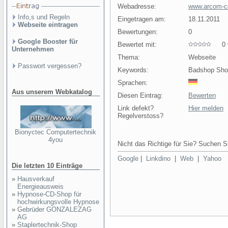
Webadresse:
www.arcom-ce
Info,s und Regeln
Eingetragen am:
18.11.2011
Webseite eintragen
Bewertungen:
0
Google Booster für
Bewertet mit:
0 v
Unternehmen
Thema:
Webseite
Passwort vergessen?
Keywords:
Badshop Shop
Sprachen:
Aus unserem Webkatalog
Diesen Eintrag:
Bewerten
Link defekt?
Hier melden
Regelverstoss?
Bionyctec Computertechnik
4you
Nicht das Richtige für Sie? Suchen Si
Google
|
Linkdino
|
Web
|
Yahoo
Die letzten 10 Einträge
»
Hausverkauf
Energieausweis
»
Hypnose-CD-Shop für
hochwirkungsvolle Hypnose
»
Gebrüder GONZALEZAG
AG
»
Staplertechnik-Shop