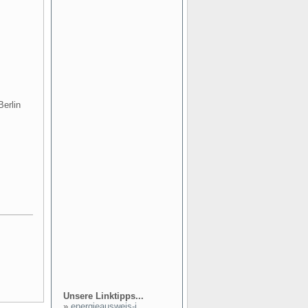
erlin
Unsere Linktipps...
»
energieausweis-i...