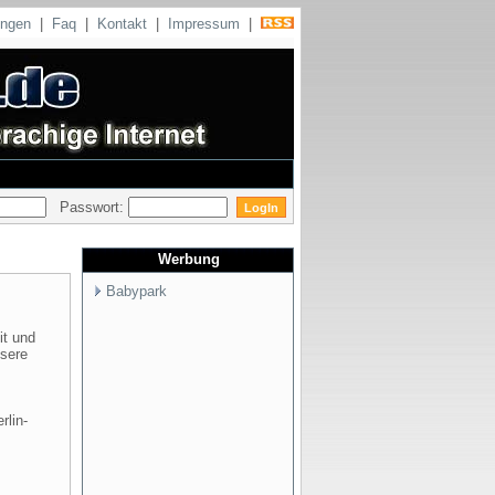
ungen
|
Faq
|
Kontakt
|
Impressum
|
Passwort:
Werbung
Babypark
it und
nsere
rlin-