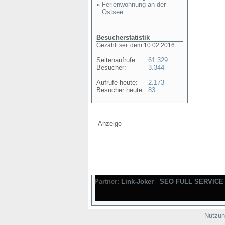
»
Ferienwohnung an der
Ostsee
Besucherstatistik
Gezählt seit dem 10.02.2016
Seitenaufrufe:
61.329
Besucher:
3.344
Aufrufe heute:
2.173
Besucher heute:
83
Anzeige
Partner:
Link-Joker
-
SEO FULL SERVICE
Nutzun