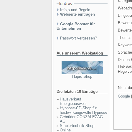
Kategori
Webadr
Info,s und Regeln
Webseite eintragen
Eingetr
Bewertu
Google Booster für
Unternehmen
Bewertet
Thema:
Passwort vergessen?
Keyword
Sprache
Aus unserem Webkatalog
Diesen E
Link def
Regelve
Hapro Shop
Nicht da
Die letzten 10 Einträge
Google
»
Hausverkauf
Energieausweis
»
Hypnose-CD-Shop für
hochwirkungsvolle Hypnose
»
Gebrüder GONZALEZAG
AG
»
Staplertechnik-Shop
»
Online