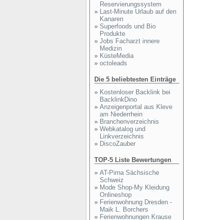
Reservierungssystem
»
Last-Minute Urlaub auf den
Kanaren
»
Superfoods und Bio
Produkte
»
Jobs Facharzt innere
Medizin
»
KüsteMedia
»
octoleads
Die 5 beliebtesten Einträge
»
Kostenloser Backlink bei
BacklinkDino
»
Anzeigenportal aus Kleve
am Niederrhein
»
Branchenverzeichnis
»
Webkatalog und
Linkverzeichnis
»
DiscoZauber
TOP-5 Liste Bewertungen
»
AT-Pirna Sächsische
Schweiz
»
Mode Shop-My Kleidung
Onlineshop
»
Ferienwohnung Dresden -
Maik L. Borchers
»
Ferienwohnungen Krause