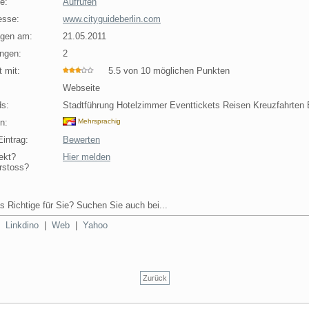
e:
Aufrufen
esse:
www.cityguideberlin.com
agen am:
21.05.2011
ngen:
2
 mit:
5.5 von 10 möglichen Punkten
Webseite
s:
Stadtführung Hotelzimmer Eventtickets Reisen Kreuzfahrten B
n:
Mehrsprachig
intrag:
Bewerten
ekt?
Hier melden
rstoss?
s Richtige für Sie? Suchen Sie auch bei...
|
Linkdino
|
Web
|
Yahoo
Zurück