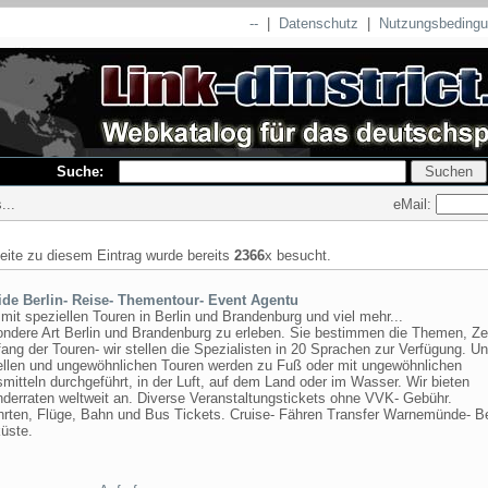
--
|
Datenschutz
|
Nutzungsbeding
Suche:
eMail:
...
seite zu diesem Eintrag wurde bereits
2366
x besucht.
ide Berlin- Reise- Thementour- Event Agentu
mit speziellen Touren in Berlin und Brandenburg und viel mehr...
ondere Art Berlin und Brandenburg zu erleben. Sie bestimmen die Themen, Ze
ng der Touren- wir stellen die Spezialisten in 20 Sprachen zur Verfügung. U
uellen und ungewöhnlichen Touren werden zu Fuß oder mit ungewöhnlichen
mitteln durchgeführt, in der Luft, auf dem Land oder im Wasser. Wir bieten
nderraten weltweit an. Diverse Veranstaltungstickets ohne VVK- Gebühr.
hrten, Flüge, Bahn und Bus Tickets. Cruise- Fähren Transfer Warnemünde- Be
üste.