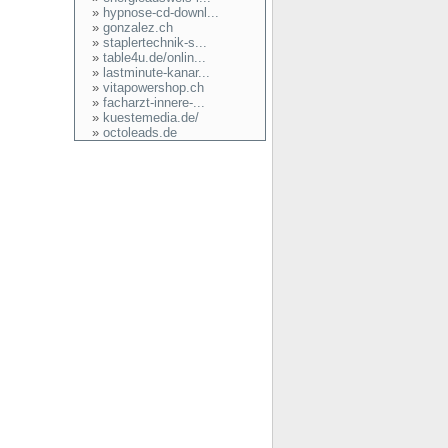
»
hypnose-cd-downl...
»
gonzalez.ch
»
staplertechnik-s...
»
table4u.de/onlin...
»
lastminute-kanar...
»
vitapowershop.ch
»
facharzt-innere-...
»
kuestemedia.de/
»
octoleads.de