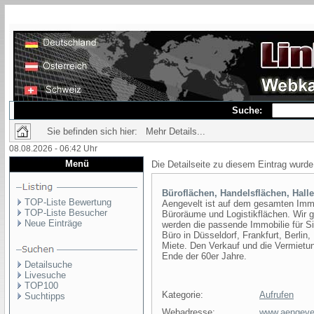
Suche:
Sie befinden sich hier: Mehr Details...
08.08.2026 - 06:42 Uhr
Menü
Die Detailseite zu diesem Eintrag wurde
Büroflächen, Handelsflächen, Hall
TOP-Liste Bewertung
Aengevelt ist auf dem gesamten Immo
TOP-Liste Besucher
Büroräume und Logistikflächen. Wir g
Neue Einträge
werden die passende Immobilie für S
Büro in Düsseldorf, Frankfurt, Berli
Miete. Den Verkauf und die Vermietun
Ende der 60er Jahre.
Detailsuche
Livesuche
TOP100
Kategorie:
Aufrufen
Suchtipps
Webadresse:
www.aengeve