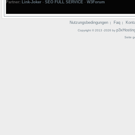
Partner:
Link-Joker
-
SEO FULL SERVICE
-
W3Forum
Nutzungsbedingungen
Faq
Kont
|
|
p3xHostin
Copyright © 2013 -2026 by
Seite g