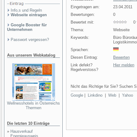
Eingetragen am:
23.04.2011
Info,s und Regeln
Bewertungen:
0
Webseite eintragen
Bewertet mit:
0 v
Google Booster für
Unternehmen
Thema:
Webseite
Keywords:
Büro Büroräu
Passwort vergessen?
Logistikimmob
Sprachen:
Aus unserem Webkatalog
Diesen Eintrag:
Bewerten
Link defekt?
Hier melden
Regelverstoss?
Nicht das Richtige für Sie? Suchen Si
Google
|
Linkdino
|
Web
|
Yahoo
Wellnesshotels in Österreichs
Thermen
Die letzten 10 Einträge
»
Hausverkauf
Energieausweis