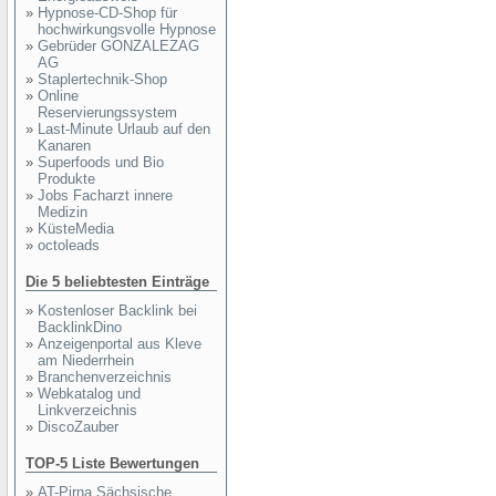
»
Hypnose-CD-Shop für
hochwirkungsvolle Hypnose
»
Gebrüder GONZALEZAG
AG
»
Staplertechnik-Shop
»
Online
Reservierungssystem
»
Last-Minute Urlaub auf den
Kanaren
»
Superfoods und Bio
Produkte
»
Jobs Facharzt innere
Medizin
»
KüsteMedia
»
octoleads
Die 5 beliebtesten Einträge
»
Kostenloser Backlink bei
BacklinkDino
»
Anzeigenportal aus Kleve
am Niederrhein
»
Branchenverzeichnis
»
Webkatalog und
Linkverzeichnis
»
DiscoZauber
TOP-5 Liste Bewertungen
»
AT-Pirna Sächsische