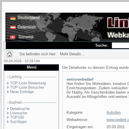
Suche:
Sie befinden sich hier: Mehr Details...
09.08.2026 - 10:28 Uhr
Menü
Die Detailseite zu diesem Eintrag wurde
seniorenbedarf
TOP-Liste Bewertung
Hier finden Sie Wohnideen, kreative
TOP-Liste Besucher
Einrichtungsideen. Zudem verkaufen
Neue Einträge
Ihr Hobby. Als Geschenkidee bieten w
Auswahl an Alltagshilfen und weitere 
Detailsuche
Kategorie:
Aufrufen
Livesuche
TOP100
Webadresse:
www.sedent.
Suchtipps
Eingetragen am:
20.03.2011