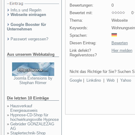
Bewertungen:
0
Info,s und Regeln
Bewertet mit:
0 v
Webseite eintragen
Thema:
Webseite
Google Booster für
Keywords:
Wohnungsein
Unternehmen
Sprachen:
Passwort vergessen?
Diesen Eintrag:
Bewerten
Link defekt?
Hier melden
Aus unserem Webkatalog
Regelverstoss?
Nicht das Richtige für Sie? Suchen Si
Joomla Extensions by
Google
|
Linkdino
|
Web
|
Yahoo
Stephan Römer
Die letzten 10 Einträge
»
Hausverkauf
Energieausweis
»
Hypnose-CD-Shop für
hochwirkungsvolle Hypnose
»
Gebrüder GONZALEZAG
AG
»
Staplertechnik-Shop