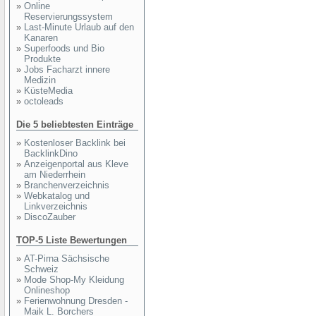
»
Online
Reservierungssystem
»
Last-Minute Urlaub auf den
Kanaren
»
Superfoods und Bio
Produkte
»
Jobs Facharzt innere
Medizin
»
KüsteMedia
»
octoleads
Die 5 beliebtesten Einträge
»
Kostenloser Backlink bei
BacklinkDino
»
Anzeigenportal aus Kleve
am Niederrhein
»
Branchenverzeichnis
»
Webkatalog und
Linkverzeichnis
»
DiscoZauber
TOP-5 Liste Bewertungen
»
AT-Pirna Sächsische
Schweiz
»
Mode Shop-My Kleidung
Onlineshop
»
Ferienwohnung Dresden -
Maik L. Borchers