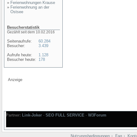
»
Ferienwohnungen Krause
»
Ferienwohnung an der
Ostsee
Besucherstatistik
Gezählt seit dem 10.02.2016
Seitenaufrufe:
60.284
Besucher:
3.439
Aufrufe heute:
1.128
Besucher heute:
178
Anzeige
Partner:
Link-Joker
-
SEO FULL SERVICE
-
W3Forum
Nutzungsbedingungen
Faq
Kont
|
|