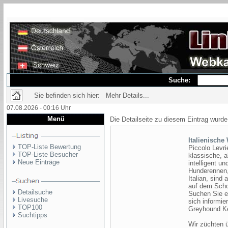
Suche:
Sie befinden sich hier: Mehr Details...
07.08.2026 - 00:16 Uhr
Menü
Die Detailseite zu diesem Eintrag wurde
Italienische
TOP-Liste Bewertung
Piccolo Levrie
TOP-Liste Besucher
klassische, a
Neue Einträge
intelligent u
Hunderennen, 
Italian, sind
auf dem Scho
Detailsuche
Suchen Sie e
Livesuche
sich informie
TOP100
Greyhound Ke
Suchtipps
Wir züchten