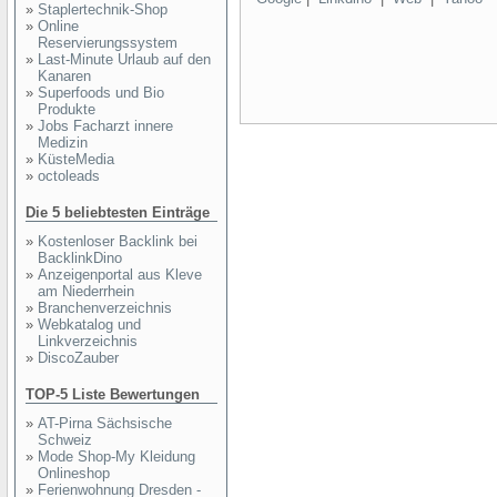
»
Staplertechnik-Shop
»
Online
Reservierungssystem
»
Last-Minute Urlaub auf den
Kanaren
»
Superfoods und Bio
Produkte
»
Jobs Facharzt innere
Medizin
»
KüsteMedia
»
octoleads
Die 5 beliebtesten Einträge
»
Kostenloser Backlink bei
BacklinkDino
»
Anzeigenportal aus Kleve
am Niederrhein
»
Branchenverzeichnis
»
Webkatalog und
Linkverzeichnis
»
DiscoZauber
TOP-5 Liste Bewertungen
»
AT-Pirna Sächsische
Schweiz
»
Mode Shop-My Kleidung
Onlineshop
»
Ferienwohnung Dresden -