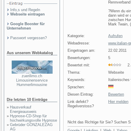
Rennverband 
Info,s und Regeln
?Wenn du ein
Webseite eintragen
dann wird er 
zwischen Hu
Google Booster für
Mark Twain, (
Unternehmen
Kategorie:
Aufrufen
Passwort vergessen?
Webadresse:
www.italian-
Eingetragen am:
22.02.2011
Aus unserem Webkatalog
Bewertungen:
5
Bewertet mit:
2.8
Thema:
Webseite
zuerilimo.ch
Keywords:
Italienisches
Limousinenservice
Hummerlimousine
Sprachen:
Diesen Eintrag:
Bewerten
Die letzten 10 Einträge
Link defekt?
Hier melden
Regelverstoss?
»
Hausverkauf
Energieausweis
»
Hypnose-CD-Shop für
hochwirkungsvolle Hypnose
Nicht das Richtige für Sie? Suchen Si
»
Gebrüder GONZALEZAG
AG
Google
|
Linkdino
|
Web
|
Yahoo