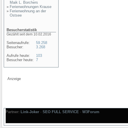
Maik L. Borchers
»
Ferienwohnungen Krause
»
Ferienwohnung an der
Ostsee
Besucherstatistik
Gezählt seit dem 10.02.2016
Seitenaufrufe:
59.258
Besucher:
3.268
Aufrufe heute:
103
Besucher heute:
7
Anzeige
Partner:
Link-Joker
-
SEO FULL SERVICE
-
W3Forum