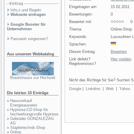
Eingetragen am:
15.02.2011
Info,s und Regeln
Bewertungen:
0
Webseite eintragen
Bewertet mit:
0 v
Google Booster für
Unternehmen
Thema:
Online-Shop
Keywords:
Luxusuhren U
Passwort vergessen?
Sprachen:
Diesen Eintrag:
Bewerten
Aus unserem Webkatalog
Link defekt?
Hier melden
Regelverstoss?
Brautstrauss zur Hochzeit
Nicht das Richtige für Sie? Suchen Si
Google
|
Linkdino
|
Web
|
Yahoo
Die letzten 10 Einträge
»
Hausverkauf
Energieausweis
»
Hypnose-CD-Shop für
hochwirkungsvolle Hypnose
»
Gebrüder GONZALEZAG
AG
»
Staplertechnik-Shop
»
Online