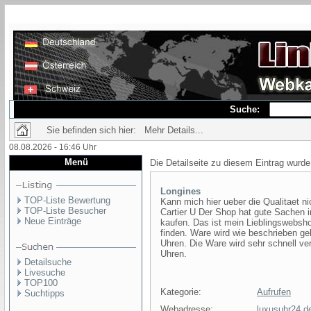
Suche:
Sie befinden sich hier: Mehr Details...
08.08.2026 - 16:46 Uhr
Menü
Die Detailseite zu diesem Eintrag wurde
Longines
TOP-Liste Bewertung
Kann mich hier ueber die Qualitaet ni
TOP-Liste Besucher
Cartier U Der Shop hat gute Sachen 
Neue Einträge
kaufen. Das ist mein Lieblingswebsh
finden. Ware wird wie beschrieben geli
Uhren. Die Ware wird sehr schnell ver
Uhren.
Detailsuche
Livesuche
TOP100
Kategorie:
Aufrufen
Suchtipps
Webadresse:
luxusuhr24.d