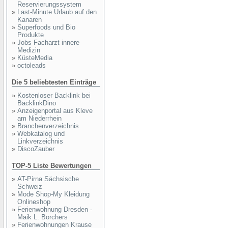
Reservierungssystem
»
Last-Minute Urlaub auf den
Kanaren
»
Superfoods und Bio
Produkte
»
Jobs Facharzt innere
Medizin
»
KüsteMedia
»
octoleads
Die 5 beliebtesten Einträge
»
Kostenloser Backlink bei
BacklinkDino
»
Anzeigenportal aus Kleve
am Niederrhein
»
Branchenverzeichnis
»
Webkatalog und
Linkverzeichnis
»
DiscoZauber
TOP-5 Liste Bewertungen
»
AT-Pirna Sächsische
Schweiz
»
Mode Shop-My Kleidung
Onlineshop
»
Ferienwohnung Dresden -
Maik L. Borchers
»
Ferienwohnungen Krause