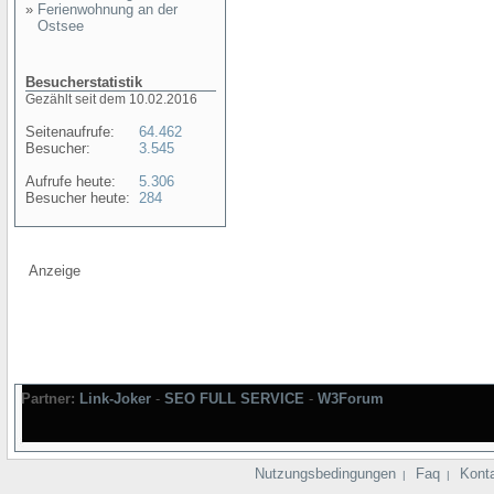
»
Ferienwohnung an der
Ostsee
Besucherstatistik
Gezählt seit dem 10.02.2016
Seitenaufrufe:
64.462
Besucher:
3.545
Aufrufe heute:
5.306
Besucher heute:
284
Anzeige
Partner:
Link-Joker
-
SEO FULL SERVICE
-
W3Forum
Nutzungsbedingungen
Faq
Kont
|
|