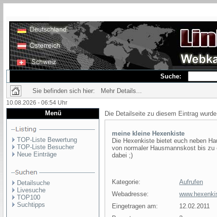
Suche:
Sie befinden sich hier: Mehr Details...
10.08.2026 - 06:54 Uhr
Menü
Die Detailseite zu diesem Eintrag wurde
meine kleine Hexenkiste
TOP-Liste Bewertung
Die Hexenkiste bietet euch neben Ha
TOP-Liste Besucher
von normaler Hausmannskost bis zu e
Neue Einträge
dabei ;)
Kategorie:
Aufrufen
Detailsuche
Livesuche
Webadresse:
www.hexenki
TOP100
Suchtipps
Eingetragen am:
12.02.2011