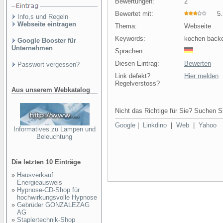
Bewertungen:
2
Bewertet mit:
5.5
Info,s und Regeln
Webseite eintragen
Thema:
Webseite
Keywords:
kochen back
Google Booster für
Unternehmen
Sprachen:
Diesen Eintrag:
Bewerten
Passwort vergessen?
Link defekt?
Hier melden
Regelverstoss?
Aus unserem Webkatalog
Nicht das Richtige für Sie? Suchen Si
Google
|
Linkdino
|
Web
|
Yahoo
Informatives zu Lampen und
Beleuchtung
Die letzten 10 Einträge
»
Hausverkauf
Energieausweis
»
Hypnose-CD-Shop für
hochwirkungsvolle Hypnose
»
Gebrüder GONZALEZAG
AG
»
Staplertechnik-Shop