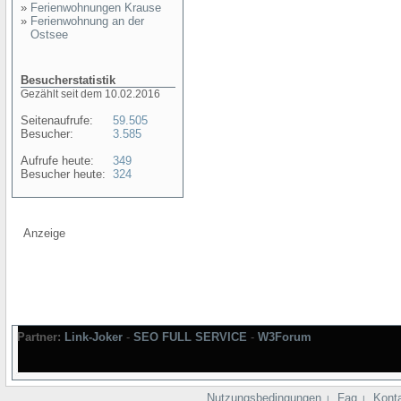
»
Ferienwohnungen Krause
»
Ferienwohnung an der
Ostsee
Besucherstatistik
Gezählt seit dem 10.02.2016
Seitenaufrufe:
59.505
Besucher:
3.585
Aufrufe heute:
349
Besucher heute:
324
Anzeige
Partner:
Link-Joker
-
SEO FULL SERVICE
-
W3Forum
Nutzungsbedingungen
Faq
Kont
|
|