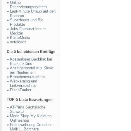
»
Online
Reservierungssystem
»
Last-Minute Urlaub auf den
Kanaren
»
Superfoods und Bio
Produkte
»
Jobs Facharzt innere
Medizin
»
KüsteMedia
»
octoleads
Die 5 beliebtesten Einträge
»
Kostenloser Backlink bei
BacklinkDino
»
Anzeigenportal aus Kleve
am Niederrhein
»
Branchenverzeichnis
»
Webkatalog und
Linkverzeichnis
»
DiscoZauber
TOP-5 Liste Bewertungen
»
AT-Pirna Sächsische
Schweiz
»
Mode Shop-My Kleidung
Onlineshop
»
Ferienwohnung Dresden -
Maik L. Borchers