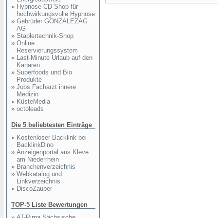
»
Hypnose-CD-Shop für
hochwirkungsvolle Hypnose
»
Gebrüder GONZALEZAG
AG
»
Staplertechnik-Shop
»
Online
Reservierungssystem
»
Last-Minute Urlaub auf den
Kanaren
»
Superfoods und Bio
Produkte
»
Jobs Facharzt innere
Medizin
»
KüsteMedia
»
octoleads
Die 5 beliebtesten Einträge
»
Kostenloser Backlink bei
BacklinkDino
»
Anzeigenportal aus Kleve
am Niederrhein
»
Branchenverzeichnis
»
Webkatalog und
Linkverzeichnis
»
DiscoZauber
TOP-5 Liste Bewertungen
»
AT-Pirna Sächsische