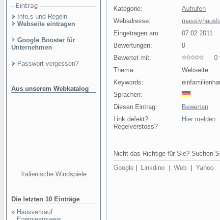
Kategorie:
Aufrufen
Info,s und Regeln
Webadresse:
massivhausba
Webseite eintragen
Eingetragen am:
07.02.2011
Google Booster für
Bewertungen:
0
Unternehmen
Bewertet mit:
0 v
Passwort vergessen?
Thema:
Webseite
Keywords:
einfamilienha
Aus unserem Webkatalog
Sprachen:
Diesen Eintrag:
Bewerten
Link defekt?
Hier melden
Regelverstoss?
Nicht das Richtige für Sie? Suchen Si
Google
|
Linkdino
|
Web
|
Yahoo
Italienische Windspiele
Die letzten 10 Einträge
»
Hausverkauf
Energieausweis