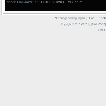
Partner:
Link-Joker
-
SEO FULL SERVICE
-
W3Forum
Nutzungsbedingungen
Faq
Kont
|
|
p3xHostin
Copyright © 2013 -2026 by
Seite g