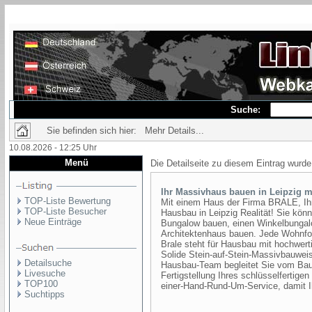
Suche:
Sie befinden sich hier: Mehr Details...
10.08.2026 - 12:25 Uhr
Menü
Die Detailseite zu diesem Eintrag wurde
Ihr Massivhaus bauen in Leipzig m
TOP-Liste Bewertung
Mit einem Haus der Firma BRALE, Ihr
TOP-Liste Besucher
Hausbau in Leipzig Realität! Sie könn
Neue Einträge
Bungalow bauen, einen Winkelbungalow
Architektenhaus bauen. Jede Wohnfo
Brale steht für Hausbau mit hochwert
Solide Stein-auf-Stein-Massivbauwei
Detailsuche
Hausbau-Team begleitet Sie vom Baua
Livesuche
Fertigstellung Ihres schlüsselfertige
TOP100
einer-Hand-Rund-Um-Service, damit I
Suchtipps