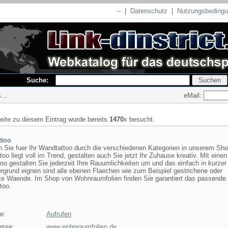
--
|
Datenschutz
|
Nutzungsbeding
Suche:
eMail:
...
seite zu diesem Eintrag wurde bereits
1470
x besucht.
ttoo
n Sie fuer Ihr Wandtattoo durch die verschiedenen Kategorien in unserem Sh
oo liegt voll im Trend, gestalten auch Sie jetzt Ihr Zuhause kreativ. Mit einen
o gestalten Sie jederzeit Ihre Rauumlichkeiten um und das einfach in kurzer 
rgrund eignen sind alle ebenen Flaechen wie zum Beispiel gestrichene oder
rte Waende. Im Shop von Wohnraumfolien finden Sie garantiert das passende
too.
e:
Aufrufen
esse:
www.wohnraumfolien.de