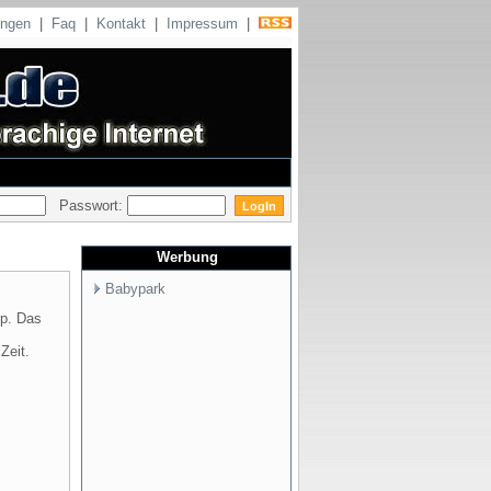
ungen
|
Faq
|
Kontakt
|
Impressum
|
Passwort:
Werbung
Babypark
op. Das
Zeit.