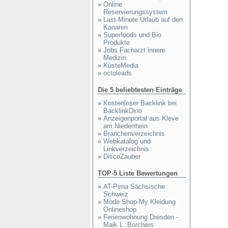
»
Online
Reservierungssystem
»
Last-Minute Urlaub auf den
Kanaren
»
Superfoods und Bio
Produkte
»
Jobs Facharzt innere
Medizin
»
KüsteMedia
»
octoleads
Die 5 beliebtesten Einträge
»
Kostenloser Backlink bei
BacklinkDino
»
Anzeigenportal aus Kleve
am Niederrhein
»
Branchenverzeichnis
»
Webkatalog und
Linkverzeichnis
»
DiscoZauber
TOP-5 Liste Bewertungen
»
AT-Pirna Sächsische
Schweiz
»
Mode Shop-My Kleidung
Onlineshop
»
Ferienwohnung Dresden -
Maik L. Borchers