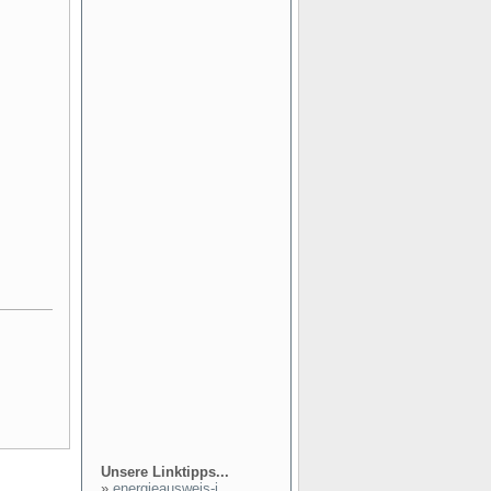
Unsere Linktipps...
»
energieausweis-i...