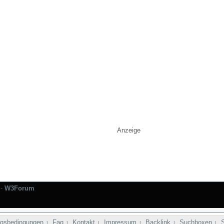
Anzeige
-
W3Forum
gsbedingungen
Faq
Kontakt
Impressum
Backlink
Suchboxen
|
|
|
|
|
|