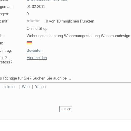
agen am:
01.02.2011
ngen:
0
 mit:
0 von 10 möglichen Punkten
Online-Shop
s:
Wohnungseinrichtung Wohnraumgestaltung Wohnraumdesign
n:
intrag:
Bewerten
ekt?
Hier melden
rstoss?
s Richtige für Sie? Suchen Sie auch bei...
|
Linkdino
|
Web
|
Yahoo
Zurück