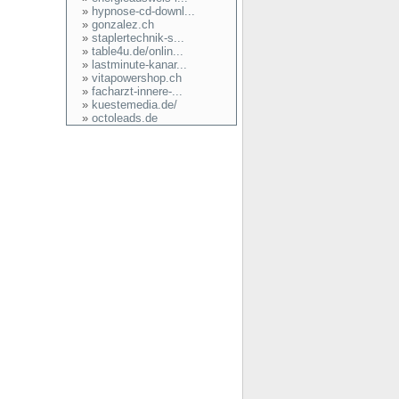
»
hypnose-cd-downl...
»
gonzalez.ch
»
staplertechnik-s...
»
table4u.de/onlin...
»
lastminute-kanar...
»
vitapowershop.ch
»
facharzt-innere-...
»
kuestemedia.de/
»
octoleads.de