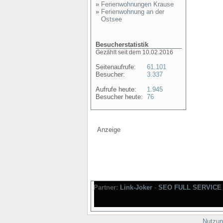
»
Ferienwohnungen Krause
»
Ferienwohnung an der
Ostsee
Besucherstatistik
Gezählt seit dem 10.02.2016
Seitenaufrufe:
61.101
Besucher:
3.337
Aufrufe heute:
1.945
Besucher heute:
76
Anzeige
Partner:
Link-Joker
-
SEO FULL SERVICE
Nutzun