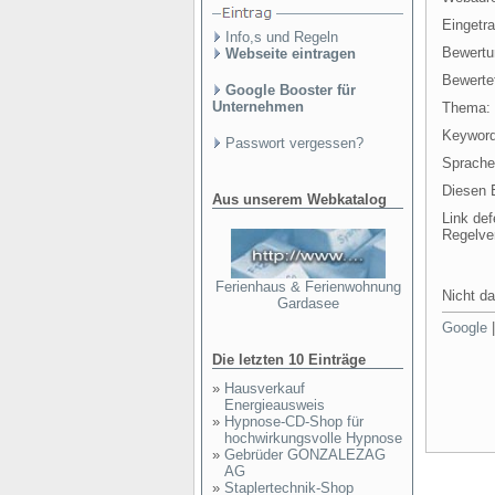
Eingetr
Info,s und Regeln
Bewertu
Webseite eintragen
Bewertet
Google Booster für
Unternehmen
Thema:
Keyword
Passwort vergessen?
Sprache
Diesen E
Aus unserem Webkatalog
Link def
Regelve
Ferienhaus & Ferienwohnung
Nicht da
Gardasee
Google
Die letzten 10 Einträge
»
Hausverkauf
Energieausweis
»
Hypnose-CD-Shop für
hochwirkungsvolle Hypnose
»
Gebrüder GONZALEZAG
AG
»
Staplertechnik-Shop