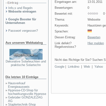
Eingetragen am:
13.01.2011
Bewertungen:
0
Info,s und Regeln
Webseite eintragen
Bewertet mit:
0 v
Google Booster für
Thema:
Webseite
Unternehmen
Keywords:
Haustüren ges
Passwort vergessen?
Sprachen:
Diesen Eintrag:
Bewerten
Aus unserem Webkatalog
Link defekt?
Hier melden
Regelverstoss?
Nicht das Richtige für Sie? Suchen Si
Dekorative Solarleuchten und
praktische Solartechn
Google
|
Linkdino
|
Web
|
Yahoo
Die letzten 10 Einträge
»
Hausverkauf
Energieausweis
»
Hypnose-CD-Shop für
hochwirkungsvolle Hypnose
»
Gebrüder GONZALEZAG
AG
»
Staplertechnik-Shop