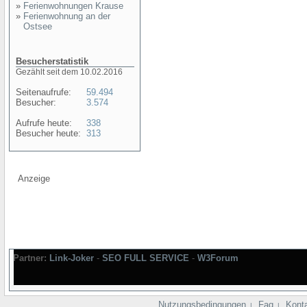
»
Ferienwohnungen Krause
»
Ferienwohnung an der
Ostsee
Besucherstatistik
Gezählt seit dem 10.02.2016
Seitenaufrufe:
59.494
Besucher:
3.574
Aufrufe heute:
338
Besucher heute:
313
Anzeige
Partner:
Link-Joker
-
SEO FULL SERVICE
-
W3Forum
Nutzungsbedingungen
Faq
Kont
|
|