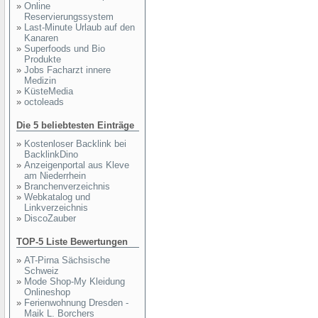
»
Online
Reservierungssystem
»
Last-Minute Urlaub auf den
Kanaren
»
Superfoods und Bio
Produkte
»
Jobs Facharzt innere
Medizin
»
KüsteMedia
»
octoleads
Die 5 beliebtesten Einträge
»
Kostenloser Backlink bei
BacklinkDino
»
Anzeigenportal aus Kleve
am Niederrhein
»
Branchenverzeichnis
»
Webkatalog und
Linkverzeichnis
»
DiscoZauber
TOP-5 Liste Bewertungen
»
AT-Pirna Sächsische
Schweiz
»
Mode Shop-My Kleidung
Onlineshop
»
Ferienwohnung Dresden -
Maik L. Borchers