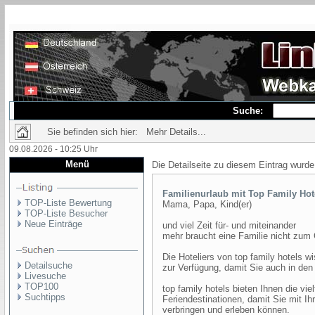
Suche:
Sie befinden sich hier: Mehr Details...
09.08.2026 - 10:25 Uhr
Menü
Die Detailseite zu diesem Eintrag wurde
Familienurlaub mit Top Family Hot
TOP-Liste Bewertung
Mama, Papa, Kind(er)
TOP-Liste Besucher
Neue Einträge
und viel Zeit für- und miteinander
mehr braucht eine Familie nicht zum 
Die Hoteliers von top family hotels 
Detailsuche
zur Verfügung, damit Sie auch in de
Livesuche
TOP100
top family hotels bieten Ihnen die vi
Suchtipps
Feriendestinationen, damit Sie mit Ih
verbringen und erleben können.