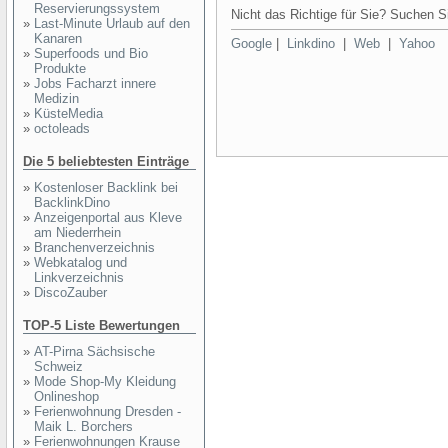
Reservierungssystem
Nicht das Richtige für Sie? Suchen Si
»
Last-Minute Urlaub auf den
Kanaren
Google
|
Linkdino
|
Web
|
Yahoo
»
Superfoods und Bio
Produkte
»
Jobs Facharzt innere
Medizin
»
KüsteMedia
»
octoleads
Die 5 beliebtesten Einträge
»
Kostenloser Backlink bei
BacklinkDino
»
Anzeigenportal aus Kleve
am Niederrhein
»
Branchenverzeichnis
»
Webkatalog und
Linkverzeichnis
»
DiscoZauber
TOP-5 Liste Bewertungen
»
AT-Pirna Sächsische
Schweiz
»
Mode Shop-My Kleidung
Onlineshop
»
Ferienwohnung Dresden -
Maik L. Borchers
»
Ferienwohnungen Krause