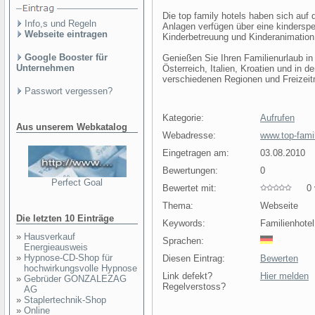
Die top family hotels haben sich auf d
Info,s und Regeln
Anlagen verfügen über eine kinderspe
Webseite eintragen
Kinderbetreuung und Kinderanimation
Google Booster für
Genießen Sie Ihren Familienurlaub in 
Unternehmen
Österreich, Italien, Kroatien und in d
verschiedenen Regionen und Freizeit
Passwort vergessen?
Kategorie:
Aufrufen
Aus unserem Webkatalog
Webadresse:
www.top-fami
Eingetragen am:
03.08.2010
Bewertungen:
0
Perfect Goal
Bewertet mit:
0 v
Thema:
Webseite
Die letzten 10 Einträge
Keywords:
Familienhotel
»
Hausverkauf
Sprachen:
Energieausweis
»
Hypnose-CD-Shop für
Diesen Eintrag:
Bewerten
hochwirkungsvolle Hypnose
Link defekt?
Hier melden
»
Gebrüder GONZALEZAG
Regelverstoss?
AG
»
Staplertechnik-Shop
»
Online