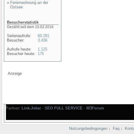
»
Ferienwohnung an der
Ostsee
Besucherstatistik
Gezählt seit dem 10.02.2016
Seitenaufrufe:
60.281
Besucher:
3.436
Aufrufe heute:
1.125
Besucher heute:
175
Anzeige
Partner:
Link-Joker
-
SEO FULL SERVICE
-
W3Forum
Nutzungsbedingungen
Faq
Kont
|
|