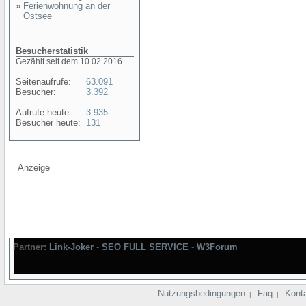
»
Ferienwohnung an der
Ostsee
Besucherstatistik
Gezählt seit dem 10.02.2016
Seitenaufrufe:
63.091
Besucher:
3.392
Aufrufe heute:
3.935
Besucher heute:
131
Anzeige
Partner:
Link-Joker
-
SEO FULL SERVICE
-
W3Forum
Nutzungsbedingungen
Faq
Kont
|
|