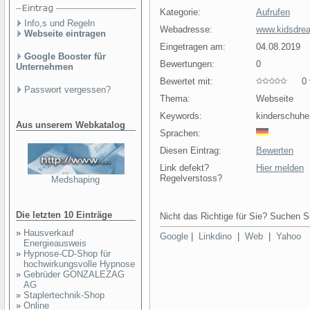
Kategorie:
Aufrufen
Info,s und Regeln
Webadresse:
www.kidsdre
Webseite eintragen
Eingetragen am:
04.08.2019
Google Booster für
Bewertungen:
0
Unternehmen
Bewertet mit:
0 v
Passwort vergessen?
Thema:
Webseite
Keywords:
kinderschuhe
Aus unserem Webkatalog
Sprachen:
Diesen Eintrag:
Bewerten
Link defekt?
Hier melden
Regelverstoss?
Medshaping
Die letzten 10 Einträge
Nicht das Richtige für Sie? Suchen Si
»
Hausverkauf
Google
|
Linkdino
|
Web
|
Yahoo
Energieausweis
»
Hypnose-CD-Shop für
hochwirkungsvolle Hypnose
»
Gebrüder GONZALEZAG
AG
»
Staplertechnik-Shop
»
Online