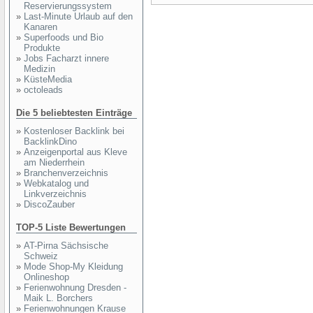
Reservierungssystem
»
Last-Minute Urlaub auf den
Kanaren
»
Superfoods und Bio
Produkte
»
Jobs Facharzt innere
Medizin
»
KüsteMedia
»
octoleads
Die 5 beliebtesten Einträge
»
Kostenloser Backlink bei
BacklinkDino
»
Anzeigenportal aus Kleve
am Niederrhein
»
Branchenverzeichnis
»
Webkatalog und
Linkverzeichnis
»
DiscoZauber
TOP-5 Liste Bewertungen
»
AT-Pirna Sächsische
Schweiz
»
Mode Shop-My Kleidung
Onlineshop
»
Ferienwohnung Dresden -
Maik L. Borchers
»
Ferienwohnungen Krause