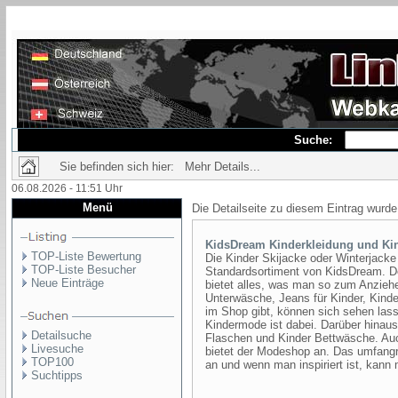
Suche:
Sie befinden sich hier: Mehr Details...
06.08.2026 - 11:51 Uhr
Menü
Die Detailseite zu diesem Eintrag wurde
KidsDream Kinderkleidung und K
TOP-Liste Bewertung
Die Kinder Skijacke oder Winterjacke
TOP-Liste Besucher
Standardsortiment von KidsDream. De
Neue Einträge
bietet alles, was man so zum Anziehe
Unterwäsche, Jeans für Kinder, Kinde
im Shop gibt, können sich sehen lass
Kindermode ist dabei. Darüber hinaus
Detailsuche
Flaschen und Kinder Bettwäsche. Au
Livesuche
bietet der Modeshop an. Das umfangr
TOP100
an und wenn man inspiriert ist, kann
Suchtipps