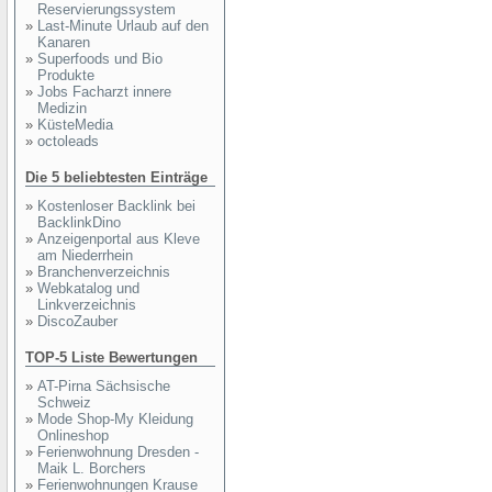
Reservierungssystem
»
Last-Minute Urlaub auf den
Kanaren
»
Superfoods und Bio
Produkte
»
Jobs Facharzt innere
Medizin
»
KüsteMedia
»
octoleads
Die 5 beliebtesten Einträge
»
Kostenloser Backlink bei
BacklinkDino
»
Anzeigenportal aus Kleve
am Niederrhein
»
Branchenverzeichnis
»
Webkatalog und
Linkverzeichnis
»
DiscoZauber
TOP-5 Liste Bewertungen
»
AT-Pirna Sächsische
Schweiz
»
Mode Shop-My Kleidung
Onlineshop
»
Ferienwohnung Dresden -
Maik L. Borchers
»
Ferienwohnungen Krause