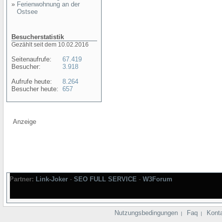
»
Ferienwohnung an der
Ostsee
Besucherstatistik
Gezählt seit dem 10.02.2016
Seitenaufrufe:
67.419
Besucher:
3.918
Aufrufe heute:
8.264
Besucher heute:
657
Anzeige
Partner:
Link-Joker
-
SEO FULL SERVICE
-
W3Forum
Nutzungsbedingungen
Faq
Kont
|
|