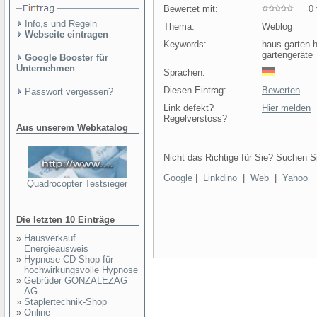
Bewertet mit:
0 v
Info,s und Regeln
Thema:
Weblog
Webseite eintragen
Keywords:
haus garten 
gartengeräte
Google Booster für
Unternehmen
Sprachen:
Diesen Eintrag:
Bewerten
Passwort vergessen?
Link defekt?
Hier melden
Regelverstoss?
Aus unserem Webkatalog
Nicht das Richtige für Sie? Suchen Si
Google
|
Linkdino
|
Web
|
Yahoo
Quadrocopter Testsieger
Die letzten 10 Einträge
»
Hausverkauf
Energieausweis
»
Hypnose-CD-Shop für
hochwirkungsvolle Hypnose
»
Gebrüder GONZALEZAG
AG
»
Staplertechnik-Shop
»
Online