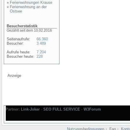
»
Ferienwohnungen Krause
»
Ferienwohnung an der
Ostsee
Besucherstatistik
Gezählt seit dem 10.02.2016
Seitenaufrufe:
66.360
Besucher:
3.489
Aufrufe heute:
7.204
Besucher heute:
228
Anzeige
Partner:
Link-Joker
-
SEO FULL SERVICE
-
W3Forum
Nutzungsbedingungen
Faq
Kont
|
|