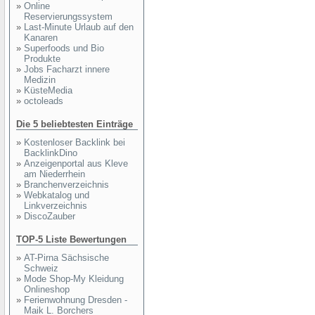
»
Online
Reservierungssystem
»
Last-Minute Urlaub auf den
Kanaren
»
Superfoods und Bio
Produkte
»
Jobs Facharzt innere
Medizin
»
KüsteMedia
»
octoleads
Die 5 beliebtesten Einträge
»
Kostenloser Backlink bei
BacklinkDino
»
Anzeigenportal aus Kleve
am Niederrhein
»
Branchenverzeichnis
»
Webkatalog und
Linkverzeichnis
»
DiscoZauber
TOP-5 Liste Bewertungen
»
AT-Pirna Sächsische
Schweiz
»
Mode Shop-My Kleidung
Onlineshop
»
Ferienwohnung Dresden -
Maik L. Borchers