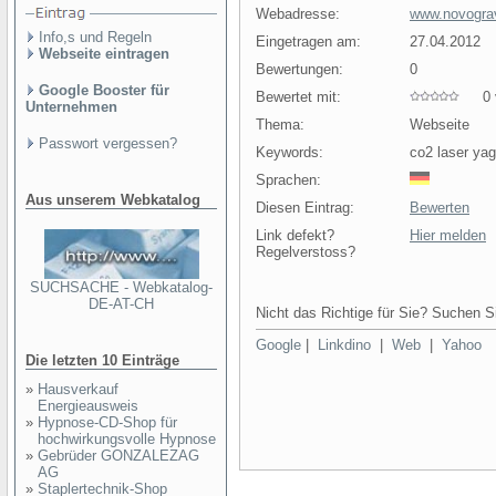
Webadresse:
www.novograv
Info,s und Regeln
Eingetragen am:
27.04.2012
Webseite eintragen
Bewertungen:
0
Google Booster für
Bewertet mit:
0 v
Unternehmen
Thema:
Webseite
Passwort vergessen?
Keywords:
co2 laser yag
Sprachen:
Aus unserem Webkatalog
Diesen Eintrag:
Bewerten
Link defekt?
Hier melden
Regelverstoss?
SUCHSACHE - Webkatalog-
DE-AT-CH
Nicht das Richtige für Sie? Suchen Si
Google
|
Linkdino
|
Web
|
Yahoo
Die letzten 10 Einträge
»
Hausverkauf
Energieausweis
»
Hypnose-CD-Shop für
hochwirkungsvolle Hypnose
»
Gebrüder GONZALEZAG
AG
»
Staplertechnik-Shop