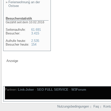
»
Ferienwohnung an der
Ostsee
Besucherstatistik
Gezählt seit dem 10.02.2016
Seitenaufrufe:
61.691
Besucher:
3.415
Aufrufe heute:
2.535
Besucher heute:
154
Anzeige
Partner:
Link-Joker
-
SEO FULL SERVICE
-
W3Forum
Nutzungsbedingungen
Faq
Kont
|
|