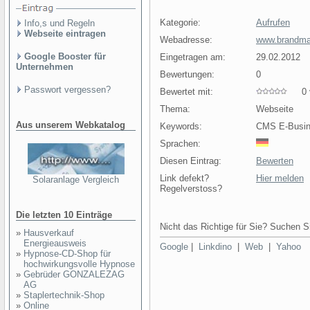
Kategorie:
Aufrufen
Info,s und Regeln
Webseite eintragen
Webadresse:
www.brandma
Google Booster für
Eingetragen am:
29.02.2012
Unternehmen
Bewertungen:
0
Passwort vergessen?
Bewertet mit:
0 v
Thema:
Webseite
Aus unserem Webkatalog
Keywords:
CMS E-Busin
Sprachen:
Diesen Eintrag:
Bewerten
Link defekt?
Hier melden
Solaranlage Vergleich
Regelverstoss?
Die letzten 10 Einträge
Nicht das Richtige für Sie? Suchen Si
»
Hausverkauf
Energieausweis
Google
|
Linkdino
|
Web
|
Yahoo
»
Hypnose-CD-Shop für
hochwirkungsvolle Hypnose
»
Gebrüder GONZALEZAG
AG
»
Staplertechnik-Shop
»
Online