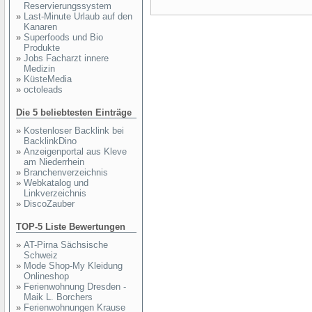
Reservierungssystem
»
Last-Minute Urlaub auf den
Kanaren
»
Superfoods und Bio
Produkte
»
Jobs Facharzt innere
Medizin
»
KüsteMedia
»
octoleads
Die 5 beliebtesten Einträge
»
Kostenloser Backlink bei
BacklinkDino
»
Anzeigenportal aus Kleve
am Niederrhein
»
Branchenverzeichnis
»
Webkatalog und
Linkverzeichnis
»
DiscoZauber
TOP-5 Liste Bewertungen
»
AT-Pirna Sächsische
Schweiz
»
Mode Shop-My Kleidung
Onlineshop
»
Ferienwohnung Dresden -
Maik L. Borchers
»
Ferienwohnungen Krause