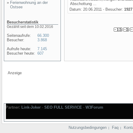
»
Ferienwohnung an der
Abschottung ...
Ostsee
Datum: 20.06.2011 - Besucher:
1927
Besucherstatistik
Gezählt seit dem 10.02.2016
Seitenaufrufe:
66.300
Besucher:
3.868
Aufrufe heute:
7.145
Besucher heute:
607
Anzeige
Partner:
Link-Joker
-
SEO FULL SERVICE
-
W3Forum
Nutzungsbedingungen
Faq
Kont
|
|