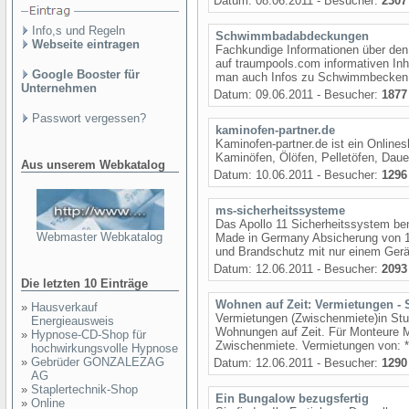
Datum: 08.06.2011 - Besucher:
2307
Info,s und Regeln
Schwimmbadabdeckungen
Webseite eintragen
Fachkundige Informationen über de
auf traumpools.com informativen I
Google Booster für
man auch Infos zu Schwimmbecken
Unternehmen
Datum: 09.06.2011 - Besucher:
1877
Passwort vergessen?
kaminofen-partner.de
Kaminofen-partner.de ist ein Online
Kaminöfen, Ölöfen, Pelletöfen, Daue
Aus unserem Webkatalog
Datum: 10.06.2011 - Besucher:
1296
ms-sicherheitssysteme
Das Apollo 11 Sicherheitssystem ben
Webmaster Webkatalog
Made in Germany Absicherung von 1
und Brandschutz mit nur einem Gerät
Datum: 12.06.2011 - Besucher:
2093
Die letzten 10 Einträge
Wohnen auf Zeit: Vermietungen - S
»
Hausverkauf
Vermietungen (Zwischenmiete)in Stu
Energieausweis
Wohnungen auf Zeit. Für Monteure 
»
Hypnose-CD-Shop für
Zwischenmiete. Vermietungen von: *
hochwirkungsvolle Hypnose
»
Gebrüder GONZALEZAG
Datum: 12.06.2011 - Besucher:
1290
AG
»
Staplertechnik-Shop
Ein Bungalow bezugsfertig
»
Online