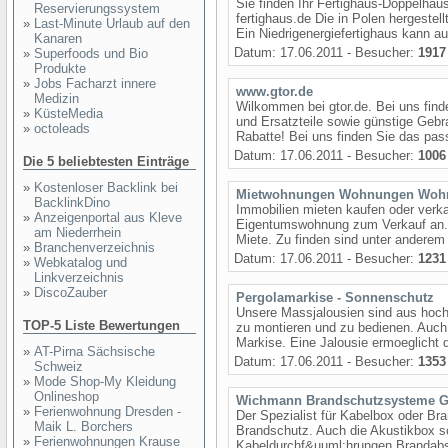
Sie finden Ihr Fertighaus-Doppelhau
Reservierungssystem
fertighaus.de Die in Polen hergestell
»
Last-Minute Urlaub auf den
Ein Niedrigenergiefertighaus kann
Kanaren
Datum: 17.06.2011 - Besucher:
1917
»
Superfoods und Bio
Produkte
»
Jobs Facharzt innere
www.gtor.de
Medizin
Wilkommen bei gtor.de. Bei uns fin
»
KüsteMedia
und Ersatzteile sowie günstige Gebr
»
octoleads
Rabatte! Bei uns finden Sie das pass
Datum: 17.06.2011 - Besucher:
1006
Die 5 beliebtesten Einträge
»
Kostenloser Backlink bei
Mietwohnungen Wohnungen Woh
BacklinkDino
Immobilien mieten kaufen oder verka
»
Anzeigenportal aus Kleve
Eigentumswohnung zum Verkauf an. 
am Niederrhein
Miete. Zu finden sind unter anderem
»
Branchenverzeichnis
Datum: 17.06.2011 - Besucher:
1231
»
Webkatalog und
Linkverzeichnis
»
DiscoZauber
Pergolamarkise - Sonnenschutz
Unsere Massjalousien sind aus hochw
TOP-5 Liste Bewertungen
zu montieren und zu bedienen. Auch
Markise. Eine Jalousie ermoeglicht 
»
AT-Pirna Sächsische
Datum: 17.06.2011 - Besucher:
1353
Schweiz
»
Mode Shop-My Kleidung
Onlineshop
Wichmann Brandschutzsysteme 
»
Ferienwohnung Dresden -
Der Spezialist für Kabelbox oder Br
Maik L. Borchers
Brandschutz. Auch die Akustikbox s
»
Ferienwohnungen Krause
Kabeldurchf&uuml;hrungen Brandab