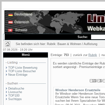
Suche:
Sie befinden sich hier: Rubrik: Bauen & Wohnen / Auflistung
07.08.2026 - 19:26 Uhr
Menü
Einträge:
753
| zurück zur
Rubrik
| nur
Es werden sämtliche Einträge der Rubr
sortiert angezeigt - Premiumeinträge z
TOP-Liste Bewertung
TOP-Liste Besucher
Neue Einträge
Detailsuche
Windsor Henderson Ersatzteile
Livesuche
Ihr Windsor oder Henderson Sectional
TOP100
Ersatzteile Wenn Sie eine neue Tors
Suchtipps
suchen bei Ihrem Spezialisten für Wi