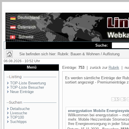
Suche:
Sie befinden sich hier: Rubrik: Bauen & Wohnen / Auflistung
06.08.2026 - 10:52 Uhr
Menü
Einträge:
753
| zurück zur
Rubrik
| nur
Es werden sämtliche Einträge der Rubr
sortiert angezeigt - Premiumeinträge z
TOP-Liste Bewertung
TOP-Liste Besucher
Neue Einträge
Detailsuche
energystation Mobile Energiesys
Livesuche
Willkommen bei energystation – mob
TOP100
mehr. Mobile Heizzentrale Stromerze
Suchtipps
Ihre Energieversorgung in jeder Situa