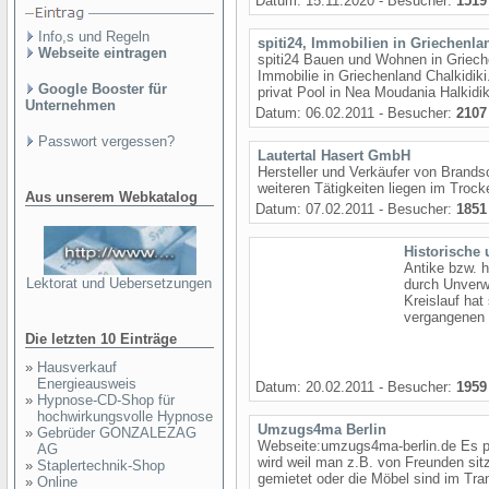
Datum: 15.11.2020 - Besucher:
1519
Info,s und Regeln
spiti24, Immobilien in Griechenla
Webseite eintragen
spiti24 Bauen und Wohnen in Grieche
Immobilie in Griechenland Chalkidiki.
Google Booster für
privat Pool in Nea Moudania Halkidik
Unternehmen
Datum: 06.02.2011 - Besucher:
2107
Passwort vergessen?
Lautertal Hasert GmbH
Hersteller und Verkäufer von Brandsc
weiteren Tätigkeiten liegen im Trock
Aus unserem Webkatalog
Datum: 07.02.2011 - Besucher:
1851
Historische 
Antike bzw. h
Lektorat und Uebersetzungen
durch Unverwe
Kreislauf hat
vergangenen 
Die letzten 10 Einträge
»
Hausverkauf
Energieausweis
Datum: 20.02.2011 - Besucher:
1959
»
Hypnose-CD-Shop für
hochwirkungsvolle Hypnose
Umzugs4ma Berlin
»
Gebrüder GONZALEZAG
Webseite:umzugs4ma-berlin.de Es p
AG
wird weil man z.B. von Freunden sit
»
Staplertechnik-Shop
gemietet oder die Möbel sind im Tran
»
Online