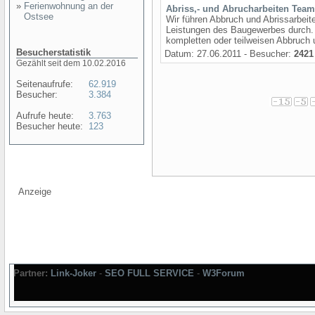
»
Ferienwohnung an der
Abriss,- und Abrucharbeiten Team
Ostsee
Wir führen Abbruch und Abrissarbei
Leistungen des Baugewerbes durch.
kompletten oder teilweisen Abbruch
Besucherstatistik
Datum: 27.06.2011 - Besucher:
2421
Gezählt seit dem 10.02.2016
Seitenaufrufe:
62.919
Besucher:
3.384
Aufrufe heute:
3.763
Besucher heute:
123
Anzeige
Partner:
Link-Joker
-
SEO FULL SERVICE
-
W3Forum