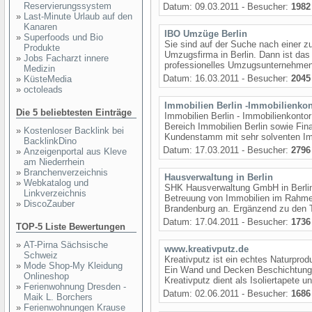
Reservierungssystem
Datum: 09.03.2011 - Besucher:
1982
»
Last-Minute Urlaub auf den
Kanaren
IBO Umzüge Berlin
»
Superfoods und Bio
Sie sind auf der Suche nach einer 
Produkte
Umzugsfirma in Berlin. Dann ist das
»
Jobs Facharzt innere
professionelles Umzugsunternehmen m
Medizin
Datum: 16.03.2011 - Besucher:
2045
»
KüsteMedia
»
octoleads
Immobilien Berlin -Immobilienkon
Die 5 beliebtesten Einträge
Immobilien Berlin - Immobilienkontor
Bereich Immobilien Berlin sowie Fin
»
Kostenloser Backlink bei
Kundenstamm mit sehr solventen Im
BacklinkDino
Datum: 17.03.2011 - Besucher:
2796
»
Anzeigenportal aus Kleve
am Niederrhein
»
Branchenverzeichnis
Hausverwaltung in Berlin
»
Webkatalog und
SHK Hausverwaltung GmbH in Berlin b
Linkverzeichnis
Betreuung von Immobilien im Rahme
»
DiscoZauber
Brandenburg an. Ergänzend zu den T
Datum: 17.04.2011 - Besucher:
1736
TOP-5 Liste Bewertungen
»
AT-Pirna Sächsische
www.kreativputz.de
Schweiz
Kreativputz ist ein echtes Naturprod
»
Mode Shop-My Kleidung
Ein Wand und Decken Beschichtungs
Onlineshop
Kreativputz dient als Isoliertapete un
»
Ferienwohnung Dresden -
Datum: 02.06.2011 - Besucher:
1686
Maik L. Borchers
»
Ferienwohnungen Krause