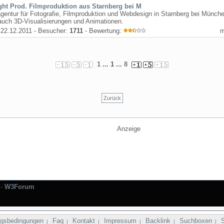
ght Prod. Filmproduktion aus Starnberg bei M
entur für Fotografie, Filmproduktion und Webdesign in Starnberg bei Münche
auch 3D-Visualisierungen und Animationen.
22.12.2011 - Besucher:
1711
- Bewertung:
1
... 1 ...
8
Zurück
Anzeige
-
W3Forum
gsbedingungen
Faq
Kontakt
Impressum
Backlink
Suchboxen
|
|
|
|
|
|