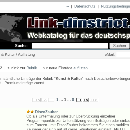
--
|
Datenschutz
|
Nutzungsbeding
Suche:
eMail:
 & Kultur / Auflistung
2
| zurück zur
Rubrik
| nur neue Einträge
auflisten
n sämtliche Einträge der Rubrik "
Kunst & Kultur
" nach Besucherbewertungen 
t - Premiumeinträge zuerst.
1
... 1 ...
8
DiscoZauber
Ob als Untermalung oder zur Überbrückung einzelner
Programmpunkte zur Unterstützung von Beiträgen oder einfac
zum Tanzen - mit DiscoZauber bekommen Sie einen mobilen
Zauberer der sich auf all diese Situationen einstellt. Als DJ ...