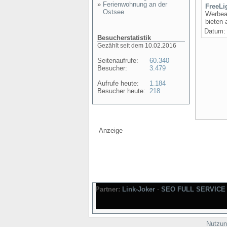
»
Ferienwohnung an der
FreeLi
Ostsee
Werbeag
bieten 
Datum: 
Besucherstatistik
Gezählt seit dem 10.02.2016
Seitenaufrufe:
60.340
Besucher:
3.479
Aufrufe heute:
1.184
Besucher heute:
218
Anzeige
Partner:
Link-Joker
-
SEO FULL SERVICE
Nutzun