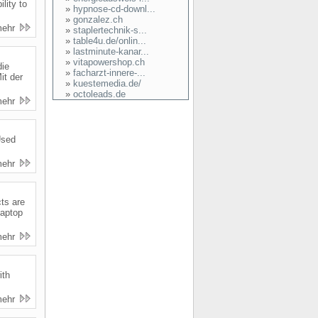
ity to
»
hypnose-cd-downl...
»
gonzalez.ch
mehr
»
staplertechnik-s...
»
table4u.de/onlin...
»
lastminute-kanar...
»
vitapowershop.ch
die
»
facharzt-innere-...
it der
»
kuestemedia.de/
»
octoleads.de
mehr
Used
mehr
ts are
laptop
mehr
ith
mehr