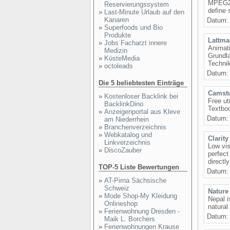
MPEG2 
Reservierungssystem
define 
»
Last-Minute Urlaub auf den
Kanaren
Datum: 
»
Superfoods und Bio
Produkte
Lattma
»
Jobs Facharzt innere
Animati
Medizin
Grundla
»
KüsteMedia
Technik
»
octoleads
Datum: 
Die 5 beliebtesten Einträge
Camst
»
Kostenloser Backlink bei
Free ut
BacklinkDino
Textboo
»
Anzeigenportal aus Kleve
Datum: 
am Niederrhein
»
Branchenverzeichnis
»
Webkatalog und
Clarity
Linkverzeichnis
Low vis
»
DiscoZauber
perfect
directl
TOP-5 Liste Bewertungen
Datum: 
»
AT-Pirna Sächsische
Schweiz
Nature
»
Mode Shop-My Kleidung
Nepal i
Onlineshop
natural
»
Ferienwohnung Dresden -
Datum: 
Maik L. Borchers
»
Ferienwohnungen Krause