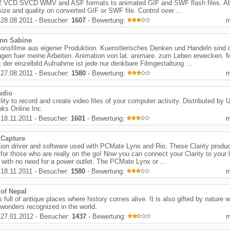
VCD SVCD WMV and ASF formats to animated GIF and SWF flash files. Abil
size and quality on converted GIF or SWF file. Control over ...
28.08.2011 - Besucher:
1607
- Bewertung:
nn Sabine
onsfilme aus eigener Produktion. Kuenstlerisches Denken und Handeln sind 
gen fuer meine Arbeiten. Animation von lat. animare. zum Leben erwecken. M
 der einzelbild Aufnahme ist jede nur denkbare Filmgestaltung ...
27.08.2011 - Besucher:
1580
- Bewertung:
udio
ility to record and create video files of your computer activity. Distributed by 
ks Online Inc.
18.11.2011 - Besucher:
1601
- Bewertung:
 Capture
ion driver and software used with PCMate Lynx and Rio. These Clarity produc
 for those who are really on the go! Now you can connect your Clarity to your 
y with no need for a power outlet. The PCMate Lynx or ...
18.11.2011 - Besucher:
1580
- Bewertung:
 of Nepal
s full of antique places where history comes alive. It is also gifted by nature w
 wonders recognized in the world.
27.01.2012 - Besucher:
1437
- Bewertung: