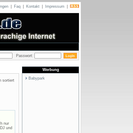
ungen
|
Faq
|
Kontakt
|
Impressum
|
Passwort:
Werbung
Babypark
sortiert
h nur
 DJ und