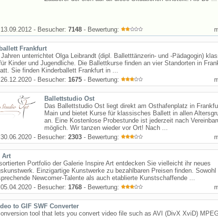
13.09.2012 - Besucher:
7148
- Bewertung:
allett Frankfurt
 Jahren unterrichtet Olga Leibrandt (dipl. Balletttänzerin- und -Pädagogin) kla
 für Kinder und Jugendliche. Die Ballettkurse finden an vier Standorten in Fran
att. Sie finden Kinderballett Frankfurt in ...
26.12.2020 - Besucher:
1675
- Bewertung:
Ballettstudio Ost
Das Ballettstudio Ost liegt direkt am Osthafenplatz in Frankf
Main und bietet Kurse für klassisches Ballett in allen Altersg
an. Eine Kostenlose Probestunde ist jederzeit nach Vereinba
möglich. Wir tanzen wieder vor Ort! Nach ...
30.06.2020 - Besucher:
2303
- Bewertung:
 Art
sortierten Portfolio der Galerie Inspire Art entdecken Sie vielleicht ihr neues
gskunstwerk. Einzigartige Kunstwerke zu bezahlbaren Preisen finden. Sowohl
sprechende Newcomer-Talente als auch etablierte Kunstschaffende ...
05.04.2020 - Besucher:
1768
- Bewertung:
ideo to GIF SWF Converter
 conversion tool that lets you convert video file such as AVI (DivX XviD) MPE