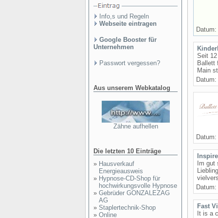
Info,s und Regeln
Webseite eintragen
Datum: 
Google Booster für
Unternehmen
Kinderb
Seit 12
Passwort vergessen?
Ballett
Main st
Datum: 
Aus unserem Webkatalog
Zähne aufhellen
Datum: 
Die letzten 10 Einträge
Inspire
Im gut 
»
Hausverkauf
Lieblin
Energieausweis
vielver
»
Hypnose-CD-Shop für
hochwirkungsvolle Hypnose
Datum: 
»
Gebrüder GONZALEZAG
AG
Fast V
»
Staplertechnik-Shop
It is a
»
Online