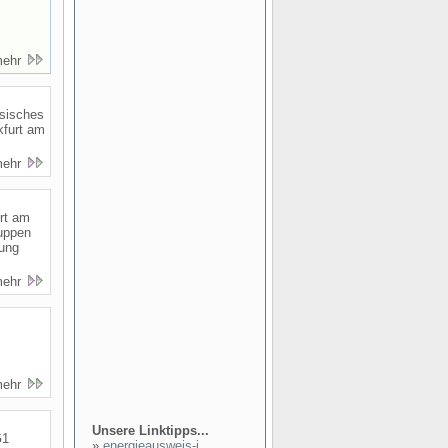
mehr
ssisches
kfurt am
mehr
urt am
ruppen
rung
mehr
mehr
Unsere Linktipps...
G1
»
energieausweis-i...