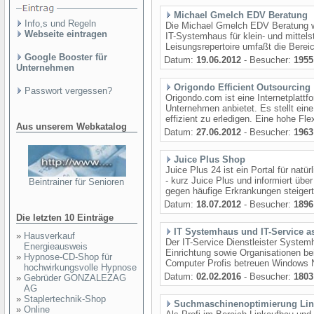
Michael Gmelch EDV Beratung
Info,s und Regeln
Die Michael Gmelch EDV Beratung w
Webseite eintragen
IT-Systemhaus für klein- und mitt
Leisungsrepertoire umfaßt die Bereic
Google Booster für
Datum:
19.06.2012
- Besucher:
1955
Unternehmen
Origondo Efficient Outsourcing
Passwort vergessen?
Origondo.com ist eine Internetplattfo
Unternehmen anbietet. Es stellt ein
effizient zu erledigen. Eine hohe Flex
Aus unserem Webkatalog
Datum:
27.06.2012
- Besucher:
1963
Juice Plus Shop
Juice Plus 24 ist ein Portal für n
- kurz Juice Plus und informiert übe
Beintrainer für Senioren
gegen häufige Erkrankungen steigert 
Datum:
18.07.2012
- Besucher:
1896
Die letzten 10 Einträge
IT Systemhaus und IT-Service 
»
Hausverkauf
Der IT-Service Dienstleister Systemh
Energieausweis
Einrichtung sowie Organisationen bei
»
Hypnose-CD-Shop für
Computer Profis betreuen Windows N
hochwirkungsvolle Hypnose
Datum:
02.02.2016
- Besucher:
1803
»
Gebrüder GONZALEZAG
AG
»
Staplertechnik-Shop
Suchmaschinenoptimierung Lin
»
Online