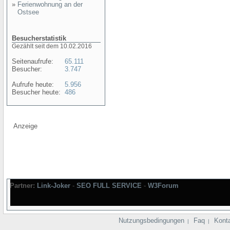
»
Ferienwohnung an der
Ostsee
Besucherstatistik
Gezählt seit dem 10.02.2016
Seitenaufrufe:
65.111
Besucher:
3.747
Aufrufe heute:
5.956
Besucher heute:
486
Anzeige
Partner:
Link-Joker
-
SEO FULL SERVICE
-
W3Forum
Nutzungsbedingungen
Faq
Kont
|
|