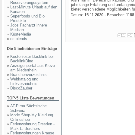
Als Profi im Bereich Linkaufbau un
Reservierungssystem
jahrelange Erfahrung und umfangrei
»
Last-Minute Urlaub auf den
bietet verschiedene Möglichkeiten fü
Kanaren
Datum:
15.11.2020
- Besucher:
1188
»
Superfoods und Bio
Produkte
»
Jobs Facharzt innere
Medizin
»
KüsteMedia
»
octoleads
Die 5 beliebtesten Einträge
»
Kostenloser Backlink bei
BacklinkDino
»
Anzeigenportal aus Kleve
am Niederrhein
»
Branchenverzeichnis
»
Webkatalog und
Linkverzeichnis
»
DiscoZauber
TOP-5 Liste Bewertungen
»
AT-Pirna Sächsische
Schweiz
»
Mode Shop-My Kleidung
Onlineshop
»
Ferienwohnung Dresden -
Maik L. Borchers
»
Ferienwohnungen Krause