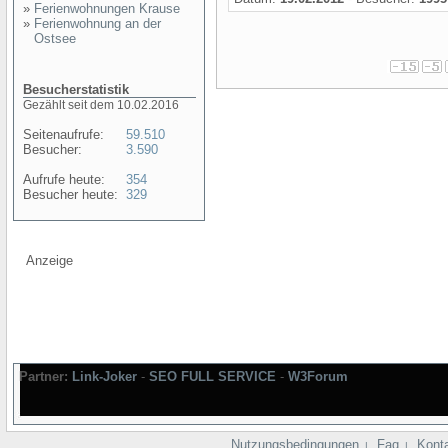
»
Ferienwohnungen Krause
»
Ferienwohnung an der
Ostsee
Besucherstatistik
Gezählt seit dem 10.02.2016
Seitenaufrufe:
59.510
Besucher:
3.590
Aufrufe heute:
354
Besucher heute:
329
Anzeige
Partner:
Link-Joker
-
SEO FULL SERVICE
-
W3Forum
Nutzungsbedingungen
Faq
Kont
|
|