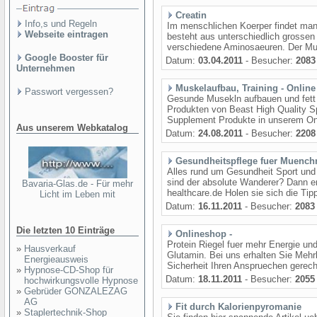
Creatin
Info,s und Regeln
Im menschlichen Koerper findet man 
Webseite eintragen
besteht aus unterschiedlich grossen
verschiedene Aminosaeuren. Der Mus
Google Booster für
Datum:
03.04.2011
- Besucher:
2083
Unternehmen
Muskelaufbau, Training - Onlin
Passwort vergessen?
Gesunde Musekln aufbauen und fett 
Produkten von Beast High Quality Sp
Supplement Produkte in unserem Onli
Aus unserem Webkatalog
Datum:
24.08.2011
- Besucher:
2208
Gesundheitspflege fuer Muench
Alles rund um Gesundheit Sport und
sind der absolute Wanderer? Dann er
Bavaria-Glas.de - Für mehr
healthcare.de Holen sie sich die Ti
Licht im Leben mit
Datum:
16.11.2011
- Besucher:
2083
Die letzten 10 Einträge
Onlineshop -
Protein Riegel fuer mehr Energie und
»
Hausverkauf
Glutamin. Bei uns erhalten Sie Meh
Energieausweis
Sicherheit Ihren Anspruechen gerech
»
Hypnose-CD-Shop für
Datum:
18.11.2011
- Besucher:
2055
hochwirkungsvolle Hypnose
»
Gebrüder GONZALEZAG
AG
Fit durch Kalorienpyromanie
»
Staplertechnik-Shop