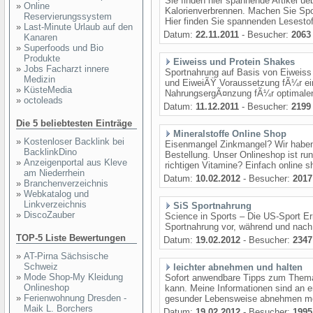
Sie finden hier spannende Artikel ue
»
Online
Kalorienverbrennen. Machen Sie Sport
Reservierungssystem
Hier finden Sie spannenden Lesestoff.
»
Last-Minute Urlaub auf den
Datum:
22.11.2011
- Besucher:
2063
Kanaren
»
Superfoods und Bio
Produkte
Eiweiss und Protein Shakes
»
Jobs Facharzt innere
Sportnahrung auf Basis von Eiweiss
Medizin
und EiweiÃŸ Voraussetzung fÃ¼r ei
»
KüsteMedia
NahrungsergÃ¤nzung fÃ¼r optimalen
»
octoleads
Datum:
11.12.2011
- Besucher:
2199
Die 5 beliebtesten Einträge
Mineralstoffe Online Shop
»
Kostenloser Backlink bei
Eisenmangel Zinkmangel? Wir haben 
BacklinkDino
Bestellung. Unser Onlineshop ist run
»
Anzeigenportal aus Kleve
richtigen Vitamine? Einfach online s
am Niederrhein
Datum:
10.02.2012
- Besucher:
2017
»
Branchenverzeichnis
»
Webkatalog und
Linkverzeichnis
SiS Sportnahrung
»
DiscoZauber
Science in Sports – Die US-Sport E
Sportnahrung vor, während und nach
TOP-5 Liste Bewertungen
Datum:
19.02.2012
- Besucher:
2347
»
AT-Pirna Sächsische
Schweiz
leichter abnehmen und halten
»
Mode Shop-My Kleidung
Sofort anwendbare Tipps zum Thema
Onlineshop
kann. Meine Informationen sind an 
»
Ferienwohnung Dresden -
gesunder Lebensweise abnehmen möch
Maik L. Borchers
Datum:
19.02.2012
- Besucher:
1995