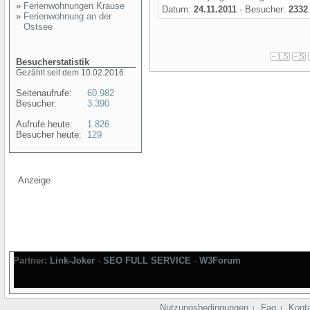
»
Ferienwohnungen Krause
Datum:
24.11.2011
- Besucher:
2332
»
Ferienwohnung an der
Ostsee
Besucherstatistik
Gezählt seit dem 10.02.2016
Seitenaufrufe:
60.982
Besucher:
3.390
Aufrufe heute:
1.826
Besucher heute:
129
Anzeige
Partner:
Link-Joker
-
SEO FULL SERVICE
-
W3Forum
Nutzungsbedingungen
Faq
Kont
|
|