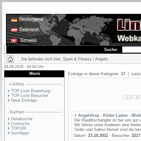
Suche:
Sie befinden sich hier: Sport & Fitness / Angeln
08.08.2026 - 04:50 Uhr
Menü
Einträge in dieser Kategorie:
17
| zurüc
TOP-Liste Bewertung
TOP-Liste Besucher
Neue Einträge
Angelshop - Köder Laden - Wob
Detailsuche
Der Raubfischangler ist bei uns gut
Livesuche
Wir führen unter Anderem eine brei
TOP100
Slider und Salmo Hornet sind die be
Suchtipps
Datum:
23.10.2011
- Besucher:
2217