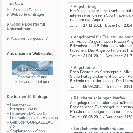
Angeln Blog
Info,s und Regeln
Ein Anglerblog welches sich nur mi
Webseite eintragen
interesse an diesem Sport haben, da
rund um das Angeln.
Google Booster für
Datum:
17.11.2011
- Besucher:
2314
Unternehmen
Angelportal für Frauen und ander
Passwort vergessen?
auf Frauen Angeln haben Frauen Ange
Erlebnisse und Erfahrungen mit und
tauschen. Das Angelportal bietet Plat
Aus unserem Webkatalog
Datum:
21.01.2011
- Besucher:
2117
Angelboote
Poca Boote zum Spitzenpreis. Alle u
Sicherheitsgründen wird bei allen Po
Sportauspuff und
Bodenkonstruktion gelegt. Die Unterw
Sportauspuffanlagen
Datum:
06.02.2011
- Besucher:
2101
Die letzten 10 Einträge
Räuchermischungen kaufen
Als gelegentlicher oder regelmäßige
»
Hausverkauf
Pot ähnliches Ekstasegefühl erzeu
Energieausweis
Räuchermischungen erstehen muss. 
»
Hypnose-CD-Shop für
Datum:
08.05.2011
- Besucher:
2150
hochwirkungsvolle Hypnose
»
Gebrüder GONZALEZAG
AG
kingfisherwindwalkerii.com
»
Staplertechnik-Shop