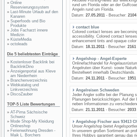
Aktuelle Fishing-News auf www.kingf
»
Online
rund um Florida oder an der Gulfcoas
Reservierungssystem
Angeln rund um Florida.
»
Last-Minute Urlaub auf den
Datum:
27.05.2011
- Besucher:
2104
Kanaren
»
Superfoods und Bio
Produkte
contact blue
»
Jobs Facharzt innere
Colored contact lenses are becoming 
Medizin
accessibility. Colored contact lenses c
»
KüsteMedia
enhancement tints and opaque color 
»
octoleads
Datum:
18.11.2011
- Besucher:
2161
Die 5 beliebtesten Einträge
Angelshop - Angel-Experte
»
Kostenloser Backlink bei
Onlinefachhandel für Angelausrüstun
BacklinkDino
Angelruten über Kunst- sowie Natur
»
Anzeigenportal aus Kleve
Bestellwert innerhalb Deutschlands.
am Niederrhein
Datum:
24.11.2011
- Besucher:
1951
»
Branchenverzeichnis
»
Webkatalog und
Linkverzeichnis
Angelreisen Schweden
»
DiscoZauber
Jeder Angler sollte bei der Planung
Planungen berücksichtigen. Auf der
neben Informationen zu verschiedene
TOP-5 Liste Bewertungen
Datum:
21.11.2011
- Besucher:
2033
»
AT-Pirna Sächsische
Schweiz
»
Mode Shop-My Kleidung
Angelshop Fischer aus 93413 
Onlineshop
Unser Angelshop bietet Angelsportler
»
Ferienwohnung Dresden -
In unserem großen Sortiment an prof
Maik L. Borchers
Ihres Hobbys garantiert genau das ri