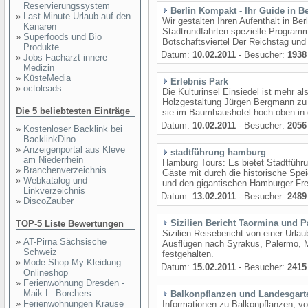
Reservierungssystem
Berlin Kompakt - Ihr Guide in Be
»
Last-Minute Urlaub auf den
Wir gestalten Ihren Aufenthalt in B
Kanaren
Stadtrundfahrten spezielle Programm
»
Superfoods und Bio
Botschaftsviertel Der Reichstag und 
Produkte
Datum:
10.02.2011
- Besucher:
1938
»
Jobs Facharzt innere
Medizin
»
KüsteMedia
Erlebnis Park
»
octoleads
Die Kulturinsel Einsiedel ist mehr al
Holzgestaltung Jürgen Bergmann zu H
Die 5 beliebtesten Einträge
sie im Baumhaushotel hoch oben in 
Datum:
10.02.2011
- Besucher:
2056
»
Kostenloser Backlink bei
BacklinkDino
»
Anzeigenportal aus Kleve
stadtführung hamburg
am Niederrhein
Hamburg Tours: Es bietet Stadtführ
»
Branchenverzeichnis
Gäste mit durch die historische Spe
»
Webkatalog und
und den gigantischen Hamburger Frei
Linkverzeichnis
Datum:
13.02.2011
- Besucher:
2489
»
DiscoZauber
Sizilien Bericht Taormina und 
TOP-5 Liste Bewertungen
Sizilien Reisebericht von einer Urla
»
AT-Pirna Sächsische
Ausflügen nach Syrakus, Palermo, M
Schweiz
festgehalten.
»
Mode Shop-My Kleidung
Datum:
15.02.2011
- Besucher:
2415
Onlineshop
»
Ferienwohnung Dresden -
Maik L. Borchers
Balkonpflanzen und Landesgar
»
Ferienwohnungen Krause
Informationen zu Balkonpflanzen, vo