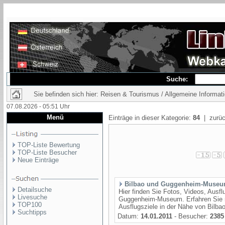
Suche:
Sie befinden sich hier: Reisen & Tourismus / Allgemeine Informat
07.08.2026 - 05:51 Uhr
Menü
Einträge in dieser Kategorie:
84
| zurüc
TOP-Liste Bewertung
TOP-Liste Besucher
Neue Einträge
Bilbao und Guggenheim-Muse
Detailsuche
Hier finden Sie Fotos, Videos, Ausfl
Livesuche
Guggenheim-Museum. Erfahren Sie me
TOP100
Ausflugsziele in der Nähe von Bilba
Suchtipps
Datum:
14.01.2011
- Besucher:
2385