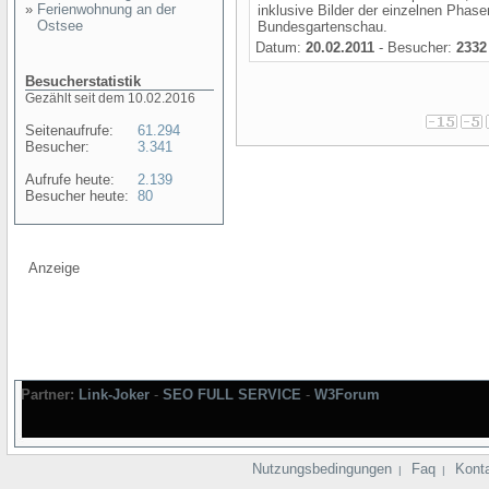
»
Ferienwohnung an der
inklusive Bilder der einzelnen Phas
Ostsee
Bundesgartenschau.
Datum:
20.02.2011
- Besucher:
2332
Besucherstatistik
Gezählt seit dem 10.02.2016
Seitenaufrufe:
61.294
Besucher:
3.341
Aufrufe heute:
2.139
Besucher heute:
80
Anzeige
Partner:
Link-Joker
-
SEO FULL SERVICE
-
W3Forum
Nutzungsbedingungen
Faq
Kont
|
|