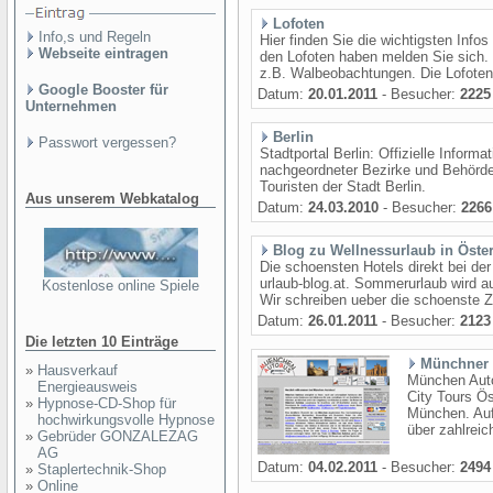
Lofoten
Info,s und Regeln
Hier finden Sie die wichtigsten In
Webseite eintragen
den Lofoten haben melden Sie sich. 
z.B. Walbeobachtungen. Die Lofoten s
Google Booster für
Datum:
20.01.2011
- Besucher:
2225
Unternehmen
Berlin
Passwort vergessen?
Stadtportal Berlin: Offizielle Infor
nachgeordneter Bezirke und Behörden
Touristen der Stadt Berlin.
Aus unserem Webkatalog
Datum:
24.03.2010
- Besucher:
2266
Blog zu Wellnessurlaub in Öster
Die schoensten Hotels direkt bei de
urlaub-blog.at. Sommerurlaub wird a
Kostenlose online Spiele
Wir schreiben ueber die schoenste Zei
Datum:
26.01.2011
- Besucher:
2123
Die letzten 10 Einträge
Münchner 
»
Hausverkauf
München Auto
Energieausweis
City Tours Ö
»
Hypnose-CD-Shop für
München. Auf
hochwirkungsvolle Hypnose
über zahlreic
»
Gebrüder GONZALEZAG
AG
Datum:
04.02.2011
- Besucher:
2494
»
Staplertechnik-Shop
»
Online