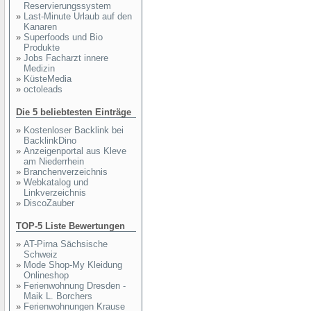
Reservierungssystem
»
Last-Minute Urlaub auf den
Kanaren
»
Superfoods und Bio
Produkte
»
Jobs Facharzt innere
Medizin
»
KüsteMedia
»
octoleads
Die 5 beliebtesten Einträge
»
Kostenloser Backlink bei
BacklinkDino
»
Anzeigenportal aus Kleve
am Niederrhein
»
Branchenverzeichnis
»
Webkatalog und
Linkverzeichnis
»
DiscoZauber
TOP-5 Liste Bewertungen
»
AT-Pirna Sächsische
Schweiz
»
Mode Shop-My Kleidung
Onlineshop
»
Ferienwohnung Dresden -
Maik L. Borchers
»
Ferienwohnungen Krause