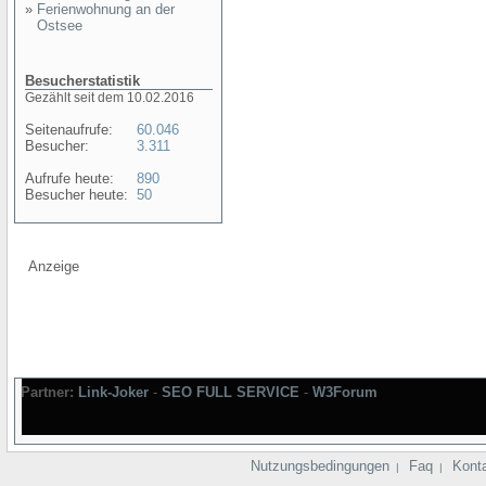
»
Ferienwohnung an der
Ostsee
Besucherstatistik
Gezählt seit dem 10.02.2016
Seitenaufrufe:
60.046
Besucher:
3.311
Aufrufe heute:
890
Besucher heute:
50
Anzeige
Partner:
Link-Joker
-
SEO FULL SERVICE
-
W3Forum
Nutzungsbedingungen
Faq
Kont
|
|