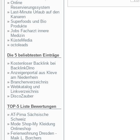
»
Online
Reservierungssystem
»
Last-Minute Urlaub auf den
Kanaren
»
Superfoods und Bio
Produkte
»
Jobs Facharzt innere
Medizin
»
KüsteMedia
»
octoleads
Die 5 beliebtesten Einträge
»
Kostenloser Backlink bei
BacklinkDino
»
Anzeigenportal aus Kleve
am Niederrhein
»
Branchenverzeichnis
»
Webkatalog und
Linkverzeichnis
»
DiscoZauber
TOP-5 Liste Bewertungen
»
AT-Pirna Sächsische
Schweiz
»
Mode Shop-My Kleidung
Onlineshop
»
Ferienwohnung Dresden -
Maik L. Borchers