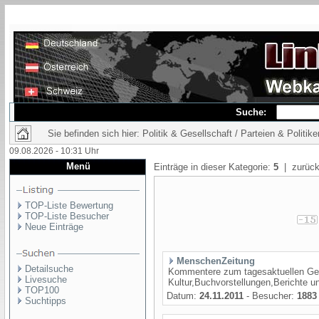
Suche:
Sie befinden sich hier: Politik & Gesellschaft / Parteien & Politike
09.08.2026 - 10:31 Uhr
Menü
Einträge in dieser Kategorie:
5
| zurück
TOP-Liste Bewertung
TOP-Liste Besucher
Neue Einträge
MenschenZeitung
Detailsuche
Kommentere zum tagesaktuellen Ges
Livesuche
Kultur,Buchvorstellungen,Berichte 
TOP100
Datum:
24.11.2011
- Besucher:
1883
Suchtipps