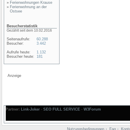
»
Ferienwohnungen Krause
»
Ferienwohnung an der
Ostsee
Besucherstatistik
Gezählt seit dem 10.02.2016
Seitenaufrufe:
60.288
Besucher:
3.442
Aufrufe heute:
1.132
Besucher heute:
181
Anzeige
Partner:
Link-Joker
-
SEO FULL SERVICE
-
W3Forum
Nutzungsbedingungen
Faq
Kont
|
|