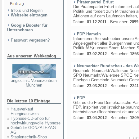
Piratenpartei Erfurt
Die Piratenpartei Erfurt informiert 
Info,s und Regeln
Politik und fordert zum Mitmachen au
Webseite eintragen
Aktionen auf dem Laufenden halten, 
Datum:
01.12.2011
- Besucher:
2099
Google Booster für
Unternehmen
FDP Hameln
Informieren Sie sich ueber unsere Arb
Passwort vergessen?
Angelegenheit aller Buergerinnen u
Politik fÃ¼r unsere Stadt. Machen Si
Datum:
03.02.2012
- Besucher:
1856
Aus unserem Webkatalog
Neumarkter Rundschau - das We
Neumarkt Neumarkt/Wallersee Neu
SPÖ Neumarkt/Wallersee SPOE Ne
Flachgau Gemeinde Neumarkt Gemei
angioclinic Venenzentrum
München
Datum:
23.03.2012
- Besucher:
2241
FDP
Die letzten 10 Einträge
Gibt es die Freie Demokratische Par
FDP, inspiriert von istmichaelbraun
»
Hausverkauf
istchristianwulffnochimamt.de und v
Energieausweis
Datum:
03.04.2012
- Besucher:
1809
»
Hypnose-CD-Shop für
hochwirkungsvolle Hypnose
»
Gebrüder GONZALEZAG
AG
»
Staplertechnik-Shop