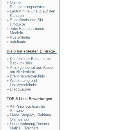
»
Online
Reservierungssystem
»
Last-Minute Urlaub auf den
Kanaren
»
Superfoods und Bio
Produkte
»
Jobs Facharzt innere
Medizin
»
KüsteMedia
»
octoleads
Die 5 beliebtesten Einträge
»
Kostenloser Backlink bei
BacklinkDino
»
Anzeigenportal aus Kleve
am Niederrhein
»
Branchenverzeichnis
»
Webkatalog und
Linkverzeichnis
»
DiscoZauber
TOP-5 Liste Bewertungen
»
AT-Pirna Sächsische
Schweiz
»
Mode Shop-My Kleidung
Onlineshop
»
Ferienwohnung Dresden -
Maik L. Borchers