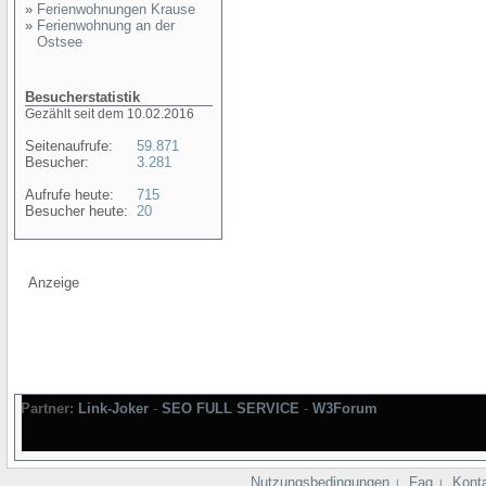
»
Ferienwohnungen Krause
»
Ferienwohnung an der
Ostsee
Besucherstatistik
Gezählt seit dem 10.02.2016
Seitenaufrufe:
59.871
Besucher:
3.281
Aufrufe heute:
715
Besucher heute:
20
Anzeige
Partner:
Link-Joker
-
SEO FULL SERVICE
-
W3Forum
Nutzungsbedingungen
Faq
Kont
|
|