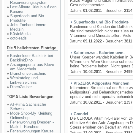
Kurze Fragen und kurze informativ
Reservierungssystem
Gesundheitsberater.
»
Last-Minute Urlaub auf den
Datum:
01.02.2011
- Besucher:
2154
Kanaren
»
Superfoods und Bio
Produkte
Superfoods und Bio Produkte
»
Jobs Facharzt innere
Kundinnen und Kunden die Datteln k
Medizin
sie sind tatsächlich nicht nur süss 
»
KüsteMedia
Vitaminen und Mineralstoffen. Viele 
»
octoleads
Datum:
09.11.2022
- Besucher:
3811
Die 5 beliebtesten Einträge
Kalorien.ws - Kalorien uvm.
»
Kostenloser Backlink bei
Unser Koerper wandelt Kalorien in 
BacklinkDino
Wärme um. Wem Gemuese schmeckt de
»
Anzeigenportal aus Kleve
keine Probleme haben. Nicht gutes 
am Niederrhein
Datum:
10.02.2011
- Besucher:
2499
»
Branchenverzeichnis
»
Webkatalog und
Linkverzeichnis
VISZERA Adipositas München
»
DiscoZauber
Informieren Sie sich auf der Seite 
(Adipositas) und Behandlungsmethod
TOP-5 Liste Bewertungen
operativ und nicht operativ behandel
Datum:
10.02.2011
- Besucher:
2397
»
AT-Pirna Sächsische
Schweiz
»
Mode Shop-My Kleidung
Grandel
Onlineshop
Die CEROLA Vitamin-C-Taler von DR
»
Ferienwohnung Dresden -
effektive Art der Aufn Augsburg im
Maik L. Borchers
Stress erhöhen den Bedarf an Vit
»
Ferienwohnungen Krause
Datum:
12.02.2011
- Besucher:
2384