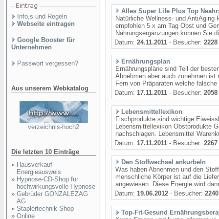
Alles Super Life Plus Top Neahr
Info,s und Regeln
Natürliche Wellness- und AntiAging P
Webseite eintragen
empfohlen 5 x am Tag Obst und Gemü
Nahrungsergänzungen können Sie die
Google Booster für
Datum:
24.11.2011
- Besucher:
2228
Unternehmen
Ernährungsplan
Passwort vergessen?
Ernährungspläne sind Teil der beste
Abnehmen aber auch zunehmen ist mi
Fern von Präparaten welche falsche
Aus unserem Webkatalog
Datum:
17.11.2011
- Besucher:
2058
Lebensmittellexikon
Fischprodukte sind wichtige Eiweiss
Lebensmittellexikon Obstprodukte 
verzeichnis-hoch2
nachschlagen. Lebensmittel Warenku
Datum:
17.11.2011
- Besucher:
2267
Die letzten 10 Einträge
Den Stoffwechsel ankurbeln
»
Hausverkauf
Was haben Abnehmen und den Stoffw
Energieausweis
menschliche Körper ist auf die Lief
»
Hypnose-CD-Shop für
angewiesen. Diese Energie wird dann
hochwirkungsvolle Hypnose
Datum:
19.06.2012
- Besucher:
2240
»
Gebrüder GONZALEZAG
AG
»
Staplertechnik-Shop
Top-Fit-Gesund Ernährungsbera
»
Online