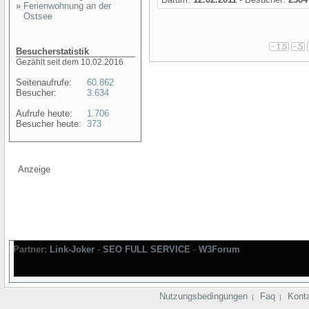
»
Ferienwohnung an der
Ostsee
Besucherstatistik
Gezählt seit dem 10.02.2016
Seitenaufrufe:
60.862
Besucher:
3.634
Aufrufe heute:
1.706
Besucher heute:
373
Anzeige
Partner:
Link-Joker
-
SEO FULL SERVICE
-
W3Forum
Nutzungsbedingungen
Faq
Kont
|
|