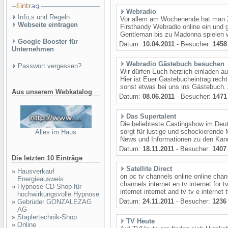
Webradio
Info,s und Regeln
Vor allem am Wochenende hat man Ze
Webseite eintragen
Firsthandy Webradio online ein und
Gentleman bis zu Madonna spielen w
Google Booster für
Datum:
10.04.2011
- Besucher:
1458
Unternehmen
Webradio Gästebuch besuchen
Passwort vergessen?
Wir dürfen Euch herzlich einladen au
Hier ist Euer Gästebucheintrag rech
sonst etwas bei uns ins Gästebuch.
Aus unserem Webkatalog
Datum:
08.06.2011
- Besucher:
1471
Das Supertalent
Die beliebteste Castingshow im Deu
sorgt für lustige und schockierende
Alles im Haus
News und Informationen zu den Kan
Datum:
18.11.2011
- Besucher:
1407
Die letzten 10 Einträge
Satellite Direct
»
Hausverkauf
on pc tv channels online online chann
Energieausweis
channels internet en tv internet for t
»
Hypnose-CD-Shop für
internet internet and tv tv e internet t
hochwirkungsvolle Hypnose
Datum:
24.11.2011
- Besucher:
1236
»
Gebrüder GONZALEZAG
AG
»
Staplertechnik-Shop
TV Heute
»
Online