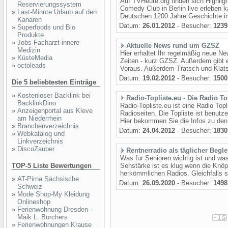
Auf TVHeute.org finden sich Highli
Reservierungssystem
Comedy Club in Berlin live erleben 
»
Last-Minute Urlaub auf den
Deutschen 1200 Jahre Geschichte im 
Kanaren
Datum:
26.01.2012
- Besucher:
1239
»
Superfoods und Bio
Produkte
»
Jobs Facharzt innere
Aktuelle News rund um GZSZ
Medizin
Hier erhaltet Ihr regelmäßig neue N
»
KüsteMedia
Zeiten - kurz GZSZ. Außerdem gibt 
»
octoleads
Voraus. Außerdem Tratsch und Klats
Datum:
19.02.2012
- Besucher:
1500
Die 5 beliebtesten Einträge
»
Kostenloser Backlink bei
Radio-Topliste.eu - Die Radio To
BacklinkDino
Radio-Topliste.eu ist eine Radio Top
»
Anzeigenportal aus Kleve
Radioseiten. Die Topliste ist benutze
am Niederrhein
Hier bekommen Sie die Infos zu den
»
Branchenverzeichnis
Datum:
24.04.2012
- Besucher:
1830
»
Webkatalog und
Linkverzeichnis
»
DiscoZauber
Rentnerradio als täglicher Begle
Was für Senioren wichtig ist und wa
TOP-5 Liste Bewertungen
Sehstärke ist es klug wenn die Knöpf
herkömmlichen Radios. Gleichfalls so
»
AT-Pirna Sächsische
Datum:
26.09.2020
- Besucher:
1498
Schweiz
»
Mode Shop-My Kleidung
Onlineshop
»
Ferienwohnung Dresden -
Maik L. Borchers
»
Ferienwohnungen Krause