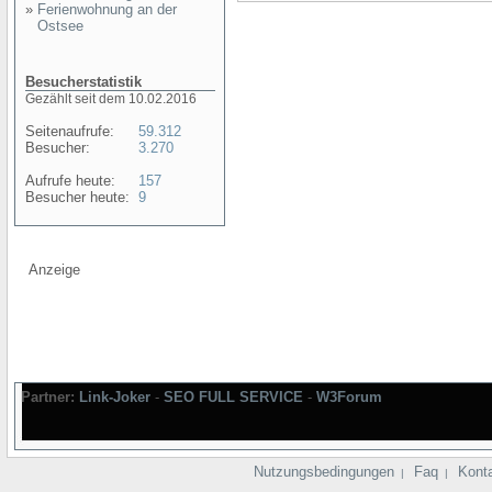
»
Ferienwohnung an der
Ostsee
Besucherstatistik
Gezählt seit dem 10.02.2016
Seitenaufrufe:
59.312
Besucher:
3.270
Aufrufe heute:
157
Besucher heute:
9
Anzeige
Partner:
Link-Joker
-
SEO FULL SERVICE
-
W3Forum
Nutzungsbedingungen
Faq
Kont
|
|