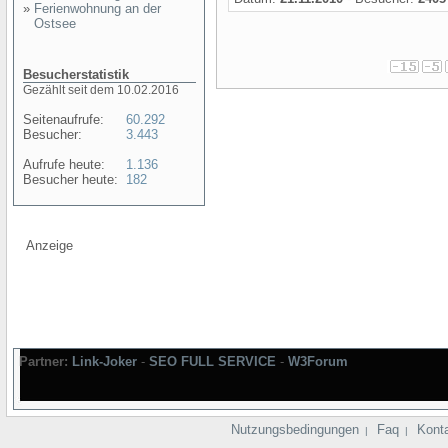
»
Ferienwohnung an der
Ostsee
Besucherstatistik
Gezählt seit dem 10.02.2016
Seitenaufrufe:
60.292
Besucher:
3.443
Aufrufe heute:
1.136
Besucher heute:
182
Anzeige
Partner:
Link-Joker
-
SEO FULL SERVICE
-
W3Forum
Nutzungsbedingungen
Faq
Kont
|
|