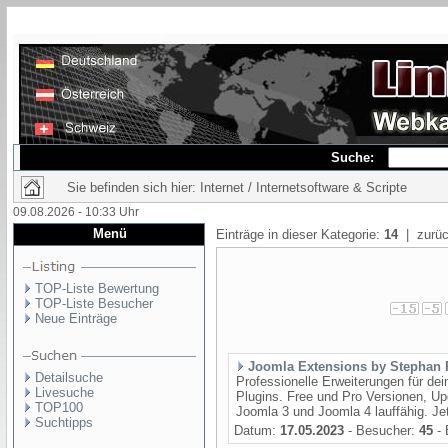
Suche:
Sie befinden sich hier: Internet / Internetsoftware & Scripte
09.08.2026 - 10:33 Uhr
Menü
Einträge in dieser Kategorie:
14
| zurüc
TOP-Liste Bewertung
TOP-Liste Besucher
Neue Einträge
Joomla Extensions by Stephan
Detailsuche
Professionelle Erweiterungen für d
Livesuche
Plugins. Free und Pro Versionen, Up
TOP100
Joomla 3 und Joomla 4 lauffähig. Jet
Suchtipps
Datum:
17.05.2023
- Besucher:
45
- 