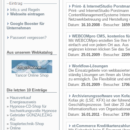
Print- & InternetStudio Porstma
Info,s und Regeln
Print- und InternetStudio Porstman
Webseite eintragen
ContentManagementSysteme Interne
Netzwerkbetreuung und Herstellung 
Google Booster für
Datum:
16.10.2008
- Besucher:
1659
Unternehmen
WEBCOMpro CMS, kostenlos für
Passwort vergessen?
Mit WEBCOMpro erstellen Sie Ihre Ho
einfach und von jedem Ort aus. Aus 
ergänzen können klicken Sie das Se
Aus unserem Webkatalog
Datum:
25.01.2009
- Besucher:
2209
Workflow-Lösungen
Die Einsatzgebiete von webbasierter 
ständig Lösungen um Ihnen als Unte
Yancor Online Shop
zu ermöglich. Die Flexibilität und ei
Datum:
25.01.2009
- Besucher:
1706
Die letzten 10 Einträge
Archivierungssoftware von Kofa
»
Hausverkauf
Kofax plc (LSE: KFX) ist der führen
Energieausweis
Geschäftsprozesse. Seit über 20 Jah
»
Hypnose-CD-Shop für
Informationsfluss von Organisatione
hochwirkungsvolle Hypnose
Datum:
16.01.2011
- Besucher:
1759
»
Gebrüder GONZALEZAG
AG
»
Staplertechnik-Shop
xt:Commerce Kreditkartenzahlun
»
Online