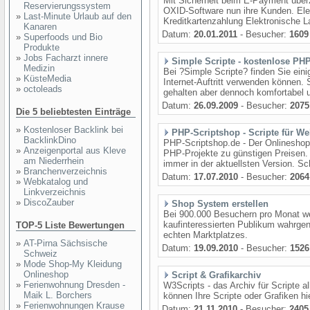
Mit Sicherheit beim E-Payment über
Reservierungssystem
OXID-Software nun ihre Kunden. Ele
»
Last-Minute Urlaub auf den
Kreditkartenzahlung Elektronische La
Kanaren
Datum:
20.01.2011
- Besucher:
1609
»
Superfoods und Bio
Produkte
»
Jobs Facharzt innere
Simple Scripte - kostenlose PHP
Medizin
Bei ?Simple Scripte? finden Sie eini
»
KüsteMedia
Internet-Auftritt verwenden können. 
»
octoleads
gehalten aber dennoch komfortabel un
Datum:
26.09.2009
- Besucher:
2075
Die 5 beliebtesten Einträge
»
Kostenloser Backlink bei
PHP-Scriptshop - Scripte für W
BacklinkDino
PHP-Scriptshop.de - Der Onlineshop
»
Anzeigenportal aus Kleve
PHP-Projekte zu günstigen Preisen. 
am Niederrhein
immer in der aktuellsten Version. Sc
»
Branchenverzeichnis
Datum:
17.07.2010
- Besucher:
2064
»
Webkatalog und
Linkverzeichnis
»
DiscoZauber
Shop System erstellen
Bei 900.000 Besuchern pro Monat we
kaufinteressierten Publikum wahrgen
TOP-5 Liste Bewertungen
echten Marktplatzes.
»
AT-Pirna Sächsische
Datum:
19.09.2010
- Besucher:
1526
Schweiz
»
Mode Shop-My Kleidung
Onlineshop
Script & Grafikarchiv
»
Ferienwohnung Dresden -
W3Scripts - das Archiv für Scripte a
Maik L. Borchers
können Ihre Scripte oder Grafiken hi
»
Ferienwohnungen Krause
Datum:
21.11.2010
- Besucher:
2405