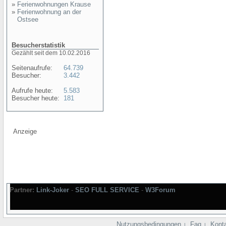
»
Ferienwohnungen Krause
»
Ferienwohnung an der
Ostsee
Besucherstatistik
Gezählt seit dem 10.02.2016
Seitenaufrufe:
64.739
Besucher:
3.442
Aufrufe heute:
5.583
Besucher heute:
181
Anzeige
Partner:
Link-Joker
-
SEO FULL SERVICE
-
W3Forum
Nutzungsbedingungen
Faq
Kont
|
|