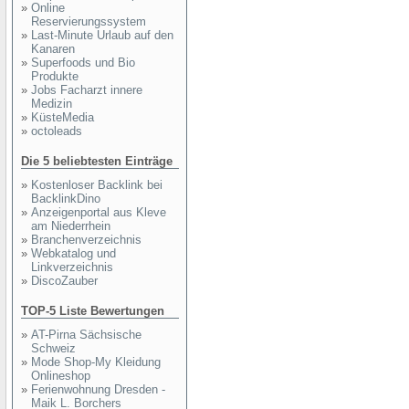
»
Online
Reservierungssystem
»
Last-Minute Urlaub auf den
Kanaren
»
Superfoods und Bio
Produkte
»
Jobs Facharzt innere
Medizin
»
KüsteMedia
»
octoleads
Die 5 beliebtesten Einträge
»
Kostenloser Backlink bei
BacklinkDino
»
Anzeigenportal aus Kleve
am Niederrhein
»
Branchenverzeichnis
»
Webkatalog und
Linkverzeichnis
»
DiscoZauber
TOP-5 Liste Bewertungen
»
AT-Pirna Sächsische
Schweiz
»
Mode Shop-My Kleidung
Onlineshop
»
Ferienwohnung Dresden -
Maik L. Borchers