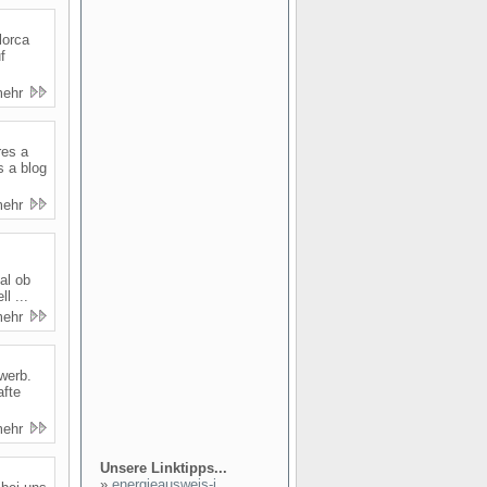
lorca
f
mehr
res a
s a blog
mehr
al ob
l ...
mehr
werb.
afte
mehr
Unsere Linktipps...
»
energieausweis-i...