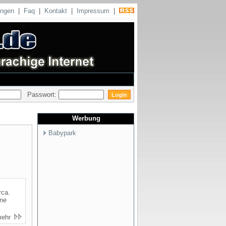
ungen
|
Faq
|
Kontakt
|
Impressum
|
Passwort:
Werbung
Babypark
rca.
rne
mehr