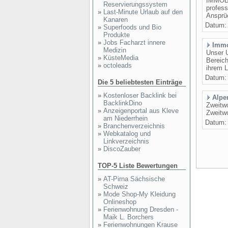
IMMOBI
Reservierungssystem
profess
»
Last-Minute Urlaub auf den
Ansprüc
Kanaren
Datum
»
Superfoods und Bio
Produkte
»
Jobs Facharzt innere
Immo
Medizin
Unser U
»
KüsteMedia
Bereich
»
octoleads
ihrem L
Datum
Die 5 beliebtesten Einträge
»
Kostenloser Backlink bei
Alpe
BacklinkDino
Zweitwo
»
Anzeigenportal aus Kleve
Zweitwo
am Niederrhein
Datum
»
Branchenverzeichnis
»
Webkatalog und
Linkverzeichnis
»
DiscoZauber
TOP-5 Liste Bewertungen
»
AT-Pirna Sächsische
Schweiz
»
Mode Shop-My Kleidung
Onlineshop
»
Ferienwohnung Dresden -
Maik L. Borchers
»
Ferienwohnungen Krause