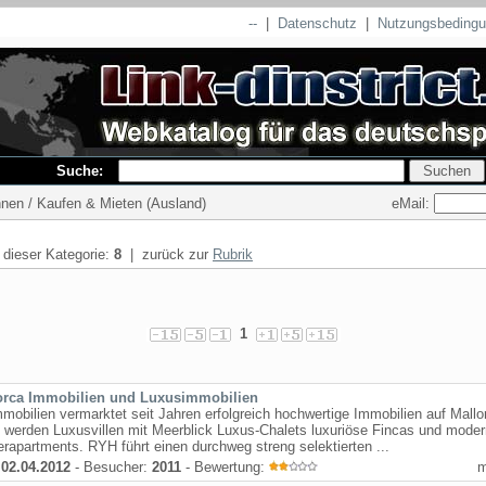
--
|
Datenschutz
|
Nutzungsbeding
Suche:
eMail:
hnen / Kaufen & Mieten (Ausland)
n dieser Kategorie:
8
| zurück zur
Rubrik
1
orca Immobilien und Luxusimmobilien
obilien vermarktet seit Jahren erfolgreich hochwertige Immobilien auf Mallo
 werden Luxusvillen mit Meerblick Luxus-Chalets luxuriöse Fincas und mode
rapartments. RYH führt einen durchweg streng selektierten ...
:
02.04.2012
- Besucher:
2011
- Bewertung: