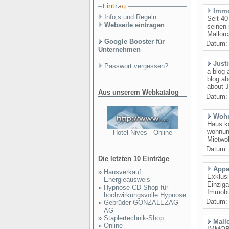
Immo
Info,s und Regeln
Seit 40
Webseite eintragen
seinen 
Mallorc
Google Booster für
Datum
Unternehmen
Just
Passwort vergessen?
a blog 
blog ab
about J
Aus unserem Webkatalog
Datum
Wohn
Haus k
wohnung
Hotel Nives - Online
Mietwoh
Datum
Die letzten 10 Einträge
Appa
»
Hausverkauf
Exklusi
Energieausweis
Einziga
»
Hypnose-CD-Shop für
Immobil
hochwirkungsvolle Hypnose
Datum
»
Gebrüder GONZALEZAG
AG
»
Staplertechnik-Shop
Mall
»
Online