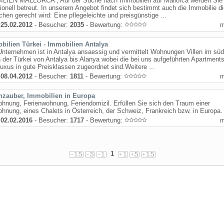
LIEN MALLORCA ; Auf der Suche nach Immobilien auf Mallorca werden Sie 
ionell betreut. In unserem Angebot findet sich bestimmt auch die Immobilie di
hen gerecht wird: Eine pflegeleichte und preisgünstige ...
:
25.02.2012
- Besucher:
2035
- Bewertung:
bilien Türkei - Immobilien Antalya
nternehmen ist in Antalya ansaessig und vermittelt Wohnungen Villen im süd
 der Türkei von Antalya bis Alanya wobei die bei uns aufgeführten Apartments
uxus in gute Preisklassen zugeordnet sind.Weitere ...
:
08.04.2012
- Besucher:
1811
- Bewertung:
nzauber, Immobilien in Europa
hnung, Ferienwohnung, Feriendomizil. Erfüllen Sie sich den Traum einer
hnung, eines Chalets in Österreich, der Schweiz, Frankreich bzw. in Europa.
:
02.02.2016
- Besucher:
1717
- Bewertung:
1