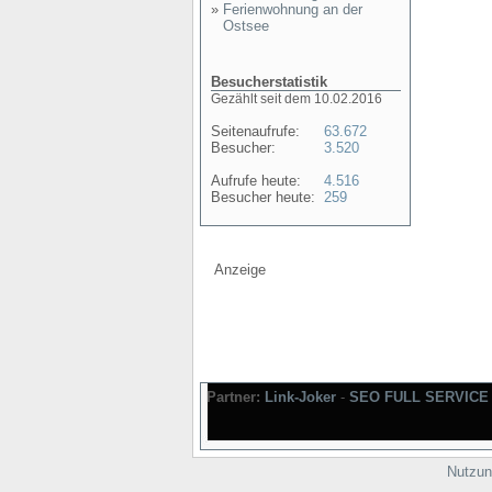
»
Ferienwohnung an der
Ostsee
Besucherstatistik
Gezählt seit dem 10.02.2016
Seitenaufrufe:
63.672
Besucher:
3.520
Aufrufe heute:
4.516
Besucher heute:
259
Anzeige
Partner:
Link-Joker
-
SEO FULL SERVICE
Nutzun