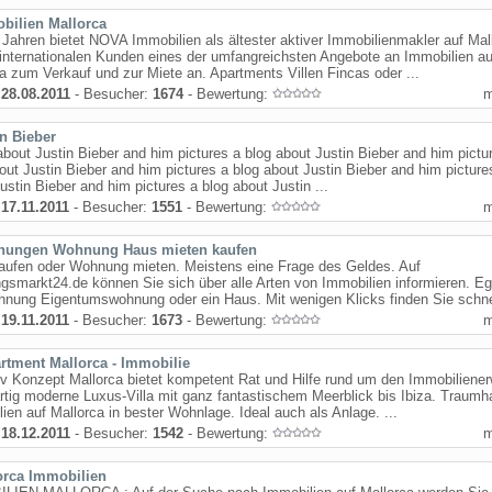
bilien Mallorca
 Jahren bietet NOVA Immobilien als ältester aktiver Immobilienmakler auf Mal
internationalen Kunden eines der umfangreichsten Angebote an Immobilien au
a zum Verkauf und zur Miete an. Apartments Villen Fincas oder ...
:
28.08.2011
- Besucher:
1674
- Bewertung:
in Bieber
about Justin Bieber and him pictures a blog about Justin Bieber and him pictu
out Justin Bieber and him pictures a blog about Justin Bieber and him picture
ustin Bieber and him pictures a blog about Justin ...
:
17.11.2011
- Besucher:
1551
- Bewertung:
ungen Wohnung Haus mieten kaufen
aufen oder Wohnung mieten. Meistens eine Frage des Geldes. Auf
smarkt24.de können Sie sich über alle Arten von Immobilien informieren. Eg
nung Eigentumswohnung oder ein Haus. Mit wenigen Klicks finden Sie schnel
:
19.11.2011
- Besucher:
1673
- Bewertung:
rtment Mallorca - Immobilie
v Konzept Mallorca bietet kompetent Rat und Hilfe rund um den Immobiliener
rtig moderne Luxus-Villa mit ganz fantastischem Meerblick bis Ibiza. Traumh
ien auf Mallorca in bester Wohnlage. Ideal auch als Anlage. ...
:
18.12.2011
- Besucher:
1542
- Bewertung:
orca Immobilien