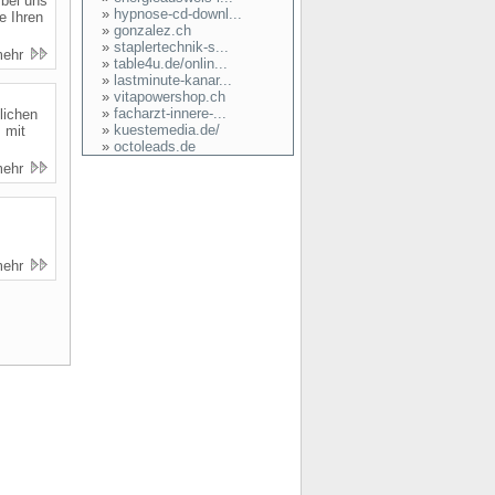
bei uns
»
hypnose-cd-downl...
e Ihren
»
gonzalez.ch
»
staplertechnik-s...
mehr
»
table4u.de/onlin...
»
lastminute-kanar...
»
vitapowershop.ch
»
facharzt-innere-...
lichen
»
kuestemedia.de/
 mit
»
octoleads.de
mehr
mehr