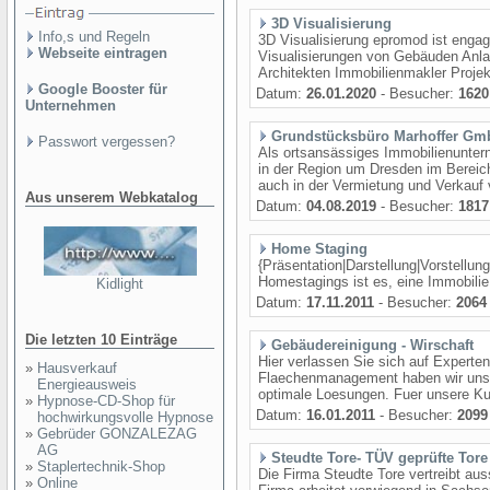
3D Visualisierung
Info,s und Regeln
3D Visualisierung epromod ist engagi
Webseite eintragen
Visualisierungen von Gebäuden Anla
Architekten Immobilienmakler Projekt
Google Booster für
Datum:
26.01.2020
- Besucher:
1620
Unternehmen
Grundstücksbüro Marhoffer Gm
Passwort vergessen?
Als ortsansässiges Immobilienunter
in der Region um Dresden im Bereic
auch in der Vermietung und Verkauf 
Aus unserem Webkatalog
Datum:
04.08.2019
- Besucher:
1817
Home Staging
{Präsentation|Darstellung|Vorstellun
Homestagings ist es, eine Immobilie 
Kidlight
Datum:
17.11.2011
- Besucher:
2064
Die letzten 10 Einträge
Gebäudereinigung - Wirschaft
Hier verlassen Sie sich auf Experten
»
Hausverkauf
Flaechenmanagement haben wir uns sp
Energieausweis
optimale Loesungen. Fuer unsere K
»
Hypnose-CD-Shop für
Datum:
16.01.2011
- Besucher:
2099
hochwirkungsvolle Hypnose
»
Gebrüder GONZALEZAG
AG
Steudte Tore- TÜV geprüfte Tore
»
Staplertechnik-Shop
Die Firma Steudte Tore vertreibt aus
»
Online