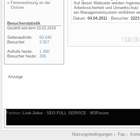
»
Ferienwohnung an der
Auf dieser Webseite werden Ingeni
Ostsee
Arbeitssicherheit und Umweltschutz 
ein Managementsystem einführen woll
Datum:
04.04.2011
- Besucher:
2223
Besucherstatistik
Gezählt seit dem 10.02.2016
Seitenaufrufe:
60.646
Besucher:
3.567
Aufrufe heute:
1.490
Besucher heute:
306
Anzeige
Partner:
Link-Joker
-
SEO FULL SERVICE
-
W3Forum
Nutzungsbedingungen
Faq
Kont
|
|