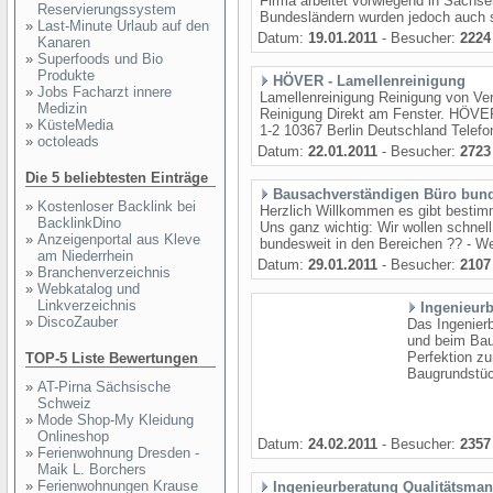
Firma arbeitet vorwiegend in Sachse
Reservierungssystem
Bundesländern wurden jedoch auch sch
»
Last-Minute Urlaub auf den
Datum:
19.01.2011
- Besucher:
2224
Kanaren
»
Superfoods und Bio
Produkte
HÖVER - Lamellenreinigung
»
Jobs Facharzt innere
Lamellenreinigung Reinigung von Ver
Medizin
Reinigung Direkt am Fenster. HÖVE
»
KüsteMedia
1-2 10367 Berlin Deutschland Telefon
»
octoleads
Datum:
22.01.2011
- Besucher:
2723
Die 5 beliebtesten Einträge
Bausachverständigen Büro bun
»
Kostenloser Backlink bei
Herzlich Willkommen es gibt bestimm
BacklinkDino
Uns ganz wichtig: Wir wollen schnell
»
Anzeigenportal aus Kleve
bundesweit in den Bereichen ?? - Wer
am Niederrhein
Datum:
29.01.2011
- Besucher:
2107
»
Branchenverzeichnis
»
Webkatalog und
Linkverzeichnis
Ingenieurb
»
DiscoZauber
Das Ingenierb
und beim Bau
Perfektion zu
TOP-5 Liste Bewertungen
Baugrundstück
»
AT-Pirna Sächsische
Schweiz
»
Mode Shop-My Kleidung
Onlineshop
Datum:
24.02.2011
- Besucher:
2357
»
Ferienwohnung Dresden -
Maik L. Borchers
»
Ferienwohnungen Krause
Ingenieurberatung Qualitätsma