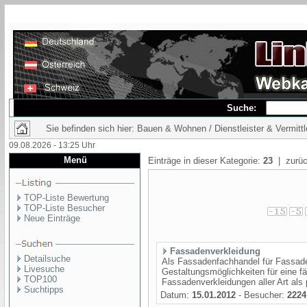
Suche:
Sie befinden sich hier: Bauen & Wohnen / Dienstleister & Vermittl
09.08.2026 - 13:25 Uhr
Menü
Einträge in dieser Kategorie:
23
| zurüc
TOP-Liste Bewertung
TOP-Liste Besucher
Neue Einträge
Fassadenverkleidung
Detailsuche
Als Fassadenfachhandel für Fassaden
Livesuche
Gestaltungsmöglichkeiten für eine f
TOP100
Fassadenverkleidungen aller Art als 
Suchtipps
Datum:
15.01.2012
- Besucher:
2224