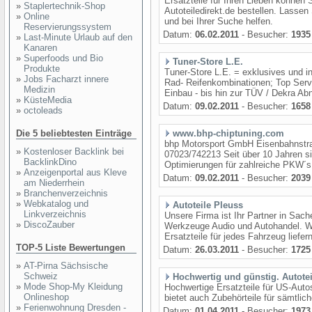
Ersatzteile für Ihren Lieben können
»
Staplertechnik-Shop
Autoteiledirekt.de bestellen. Lasse
»
Online
und bei Ihrer Suche helfen.
Reservierungssystem
Datum:
06.02.2011
- Besucher:
1935
»
Last-Minute Urlaub auf den
Kanaren
»
Superfoods und Bio
Tuner-Store L.E.
Produkte
Tuner-Store L.E. = exklusives und in
»
Jobs Facharzt innere
Rad- Reifenkombinationen; Top Serv
Medizin
Einbau - bis hin zur TÜV / Dekra Ab
»
KüsteMedia
Datum:
09.02.2011
- Besucher:
1658
»
octoleads
Die 5 beliebtesten Einträge
www.bhp-chiptuning.com
bhp Motorsport GmbH Eisenbahnstra
»
Kostenloser Backlink bei
07023/742213 Seit über 10 Jahren si
BacklinkDino
Optimierungen für zahlreiche PKW´s b
»
Anzeigenportal aus Kleve
Datum:
09.02.2011
- Besucher:
2039
am Niederrhein
»
Branchenverzeichnis
»
Webkatalog und
Autoteile Pleuss
Linkverzeichnis
Unsere Firma ist Ihr Partner in Sac
»
DiscoZauber
Werkzeuge Audio und Autohandel. Wi
Ersatzteile für jedes Fahrzeug liefer
TOP-5 Liste Bewertungen
Datum:
26.03.2011
- Besucher:
1725
»
AT-Pirna Sächsische
Schweiz
Hochwertig und günstig. Autotei
»
Mode Shop-My Kleidung
Hochwertige Ersatzteile für US-Auto
Onlineshop
bietet auch Zubehörteile für sämtlic
»
Ferienwohnung Dresden -
Datum:
01.04.2011
- Besucher:
1973