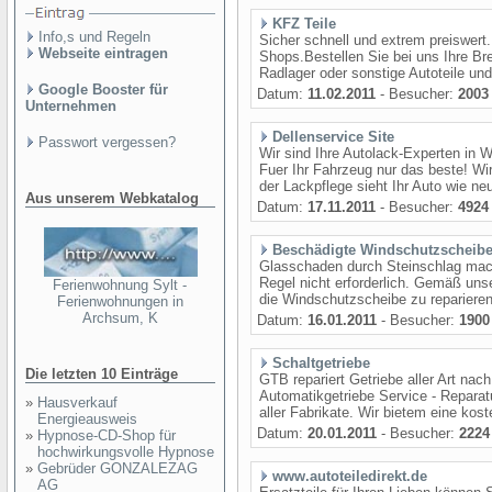
KFZ Teile
Info,s und Regeln
Sicher schnell und extrem preiswert.
Webseite eintragen
Shops.Bestellen Sie bei uns Ihre B
Radlager oder sonstige Autoteile und
Google Booster für
Datum:
11.02.2011
- Besucher:
2003
Unternehmen
Dellenservice Site
Passwort vergessen?
Wir sind Ihre Autolack-Experten in W
Fuer Ihr Fahrzeug nur das beste! Wi
der Lackpflege sieht Ihr Auto wie ne
Aus unserem Webkatalog
Datum:
17.11.2011
- Besucher:
4924
Beschädigte Windschutzscheib
Glasschaden durch Steinschlag mac
Regel nicht erforderlich. Gemäß un
Ferienwohnung Sylt -
die Windschutzscheibe zu reparieren. 
Ferienwohnungen in
Archsum, K
Datum:
16.01.2011
- Besucher:
1900
Schaltgetriebe
Die letzten 10 Einträge
GTB repariert Getriebe aller Art na
Automatikgetriebe Service - Reparat
»
Hausverkauf
aller Fabrikate. Wir bietem eine kos
Energieausweis
Datum:
20.01.2011
- Besucher:
2224
»
Hypnose-CD-Shop für
hochwirkungsvolle Hypnose
»
Gebrüder GONZALEZAG
www.autoteiledirekt.de
AG