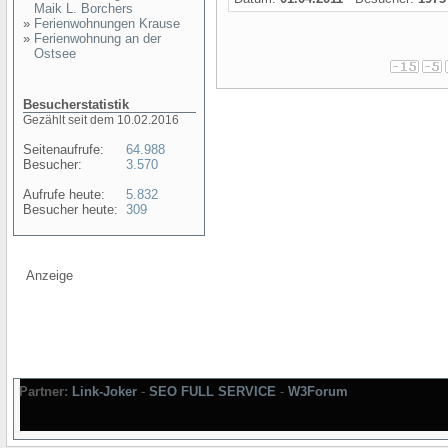
Maik L. Borchers
»
Ferienwohnungen Krause
»
Ferienwohnung an der
Ostsee
Besucherstatistik
Gezählt seit dem 10.02.2016
Seitenaufrufe:
64.988
Besucher:
3.570
Aufrufe heute:
5.832
Besucher heute:
309
Anzeige
Partner:
Link-Joker
-
SEO FULL SERVICE
-
W3Forum